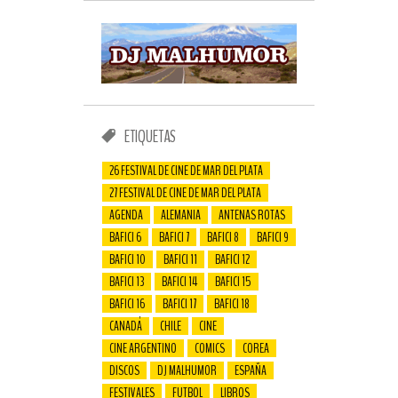
ETIQUETAS
26 FESTIVAL DE CINE DE MAR DEL PLATA
27 FESTIVAL DE CINE DE MAR DEL PLATA
AGENDA
ALEMANIA
ANTENAS ROTAS
BAFICI 6
BAFICI 7
BAFICI 8
BAFICI 9
BAFICI 10
BAFICI 11
BAFICI 12
BAFICI 13
BAFICI 14
BAFICI 15
BAFICI 16
BAFICI 17
BAFICI 18
CANADÁ
CHILE
CINE
CINE ARGENTINO
COMICS
COREA
DISCOS
DJ MALHUMOR
ESPAÑA
FESTIVALES
FUTBOL
LIBROS