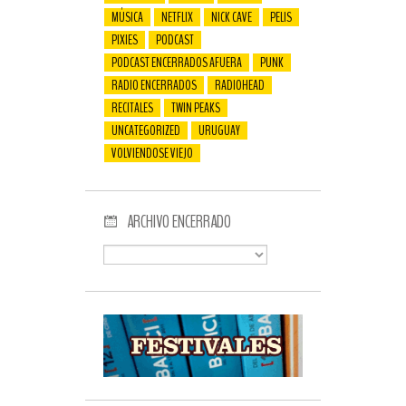
MÚSICA
NETFLIX
NICK CAVE
PELIS
PIXIES
PODCAST
PODCAST ENCERRADOS AFUERA
PUNK
RADIO ENCERRADOS
RADIOHEAD
RECITALES
TWIN PEAKS
UNCATEGORIZED
URUGUAY
VOLVIENDOSE VIEJO
ARCHIVO ENCERRADO