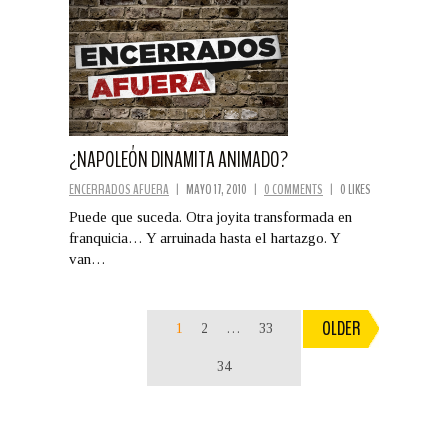
¿NAPOLEÓN DINAMITA ANIMADO?
ENCERRADOS AFUERA
|
MAYO 17, 2010
|
0 COMMENTS
|
0 LIKES
Puede que suceda. Otra joyita transformada en
franquicia… Y arruinada hasta el hartazgo. Y
van…
OLDER
1
2
…
33
34