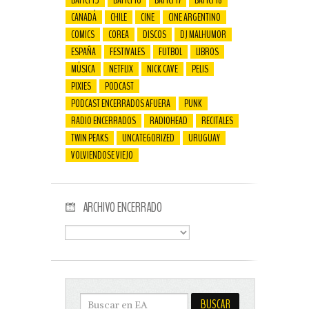
BAFICI 15
BAFICI 16
BAFICI 17
BAFICI 18
CANADÁ
CHILE
CINE
CINE ARGENTINO
COMICS
COREA
DISCOS
DJ MALHUMOR
ESPAÑA
FESTIVALES
FUTBOL
LIBROS
MÚSICA
NETFLIX
NICK CAVE
PELIS
PIXIES
PODCAST
PODCAST ENCERRADOS AFUERA
PUNK
RADIO ENCERRADOS
RADIOHEAD
RECITALES
TWIN PEAKS
UNCATEGORIZED
URUGUAY
VOLVIENDOSE VIEJO
ARCHIVO ENCERRADO