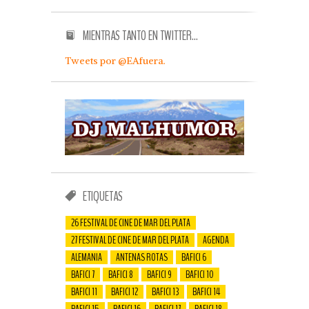
MIENTRAS TANTO EN TWITTER…
Tweets por @EAfuera.
ETIQUETAS
26 FESTIVAL DE CINE DE MAR DEL PLATA
27 FESTIVAL DE CINE DE MAR DEL PLATA
AGENDA
ALEMANIA
ANTENAS ROTAS
BAFICI 6
BAFICI 7
BAFICI 8
BAFICI 9
BAFICI 10
BAFICI 11
BAFICI 12
BAFICI 13
BAFICI 14