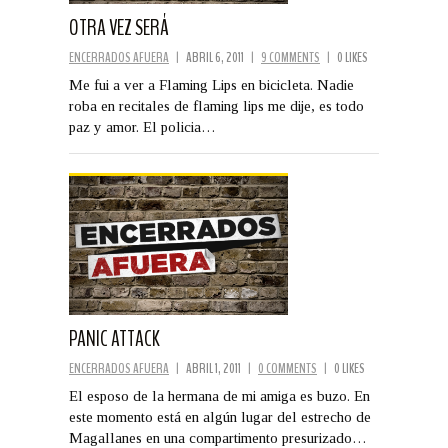
OTRA VEZ SERÁ
ENCERRADOS AFUERA
|
ABRIL 6, 2011
|
9 COMMENTS
|
0 LIKES
Me fui a ver a Flaming Lips en bicicleta. Nadie
roba en recitales de flaming lips me dije, es todo
paz y amor. El policia…
PANIC ATTACK
ENCERRADOS AFUERA
|
ABRIL 1, 2011
|
0 COMMENTS
|
0 LIKES
El esposo de la hermana de mi amiga es buzo. En
este momento está en algún lugar del estrecho de
Magallanes en una compartimento presurizado…