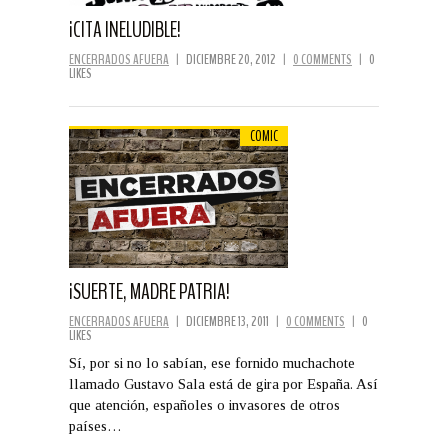
¡CITA INELUDIBLE!
ENCERRADOS AFUERA
|
DICIEMBRE 20, 2012
|
0 COMMENTS
|
0
LIKES
COMIC
¡SUERTE, MADRE PATRIA!
ENCERRADOS AFUERA
|
DICIEMBRE 13, 2011
|
0 COMMENTS
|
0
LIKES
Sí, por si no lo sabían, ese fornido muchachote
llamado Gustavo Sala está de gira por España. Así
que atención, españoles o invasores de otros
países…