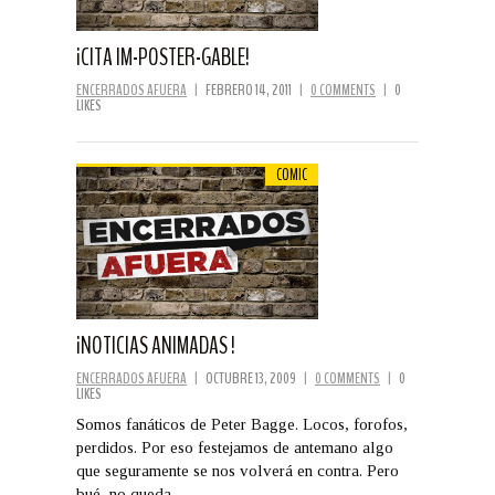
¡CITA IM-POSTER-GABLE!
ENCERRADOS AFUERA
|
FEBRERO 14, 2011
|
0 COMMENTS
|
0
LIKES
COMIC
¡NOTICIAS ANIMADAS !
ENCERRADOS AFUERA
|
OCTUBRE 13, 2009
|
0 COMMENTS
|
0
LIKES
Somos fanáticos de Peter Bagge. Locos, forofos,
perdidos. Por eso festejamos de antemano algo
que seguramente se nos volverá en contra. Pero
bué, no queda…