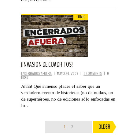
COMIC
¡INVASIÓN DE CUADRITOS!
ENCERRADOS AFUERA
|
MAYO 24, 2009
|
4 COMMENTS
|
0
LIKES
Ahhh! Qué inmenso placer el saber que un
verdadero evento de historietas (no de otakus, no
de superhéroes, no de ediciones sólo enfocadas en
lo…
OLDER
1
2