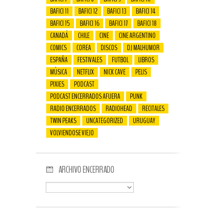
BAFICI 11
BAFICI 12
BAFICI 13
BAFICI 14
BAFICI 15
BAFICI 16
BAFICI 17
BAFICI 18
CANADÁ
CHILE
CINE
CINE ARGENTINO
COMICS
COREA
DISCOS
DJ MALHUMOR
ESPAÑA
FESTIVALES
FUTBOL
LIBROS
MÚSICA
NETFLIX
NICK CAVE
PELIS
PIXIES
PODCAST
PODCAST ENCERRADOS AFUERA
PUNK
RADIO ENCERRADOS
RADIOHEAD
RECITALES
TWIN PEAKS
UNCATEGORIZED
URUGUAY
VOLVIENDOSE VIEJO
ARCHIVO ENCERRADO