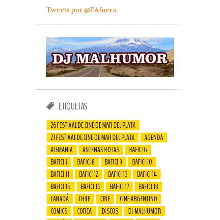
Tweets por @EAfuera.
ETIQUETAS
26 FESTIVAL DE CINE DE MAR DEL PLATA
27 FESTIVAL DE CINE DE MAR DEL PLATA
AGENDA
ALEMANIA
ANTENAS ROTAS
BAFICI 6
BAFICI 7
BAFICI 8
BAFICI 9
BAFICI 10
BAFICI 11
BAFICI 12
BAFICI 13
BAFICI 14
BAFICI 15
BAFICI 16
BAFICI 17
BAFICI 18
CANADÁ
CHILE
CINE
CINE ARGENTINO
COMICS
COREA
DISCOS
DJ MALHUMOR