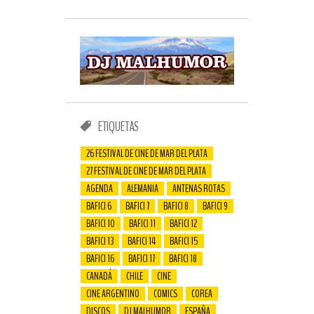
ETIQUETAS
26 FESTIVAL DE CINE DE MAR DEL PLATA
27 FESTIVAL DE CINE DE MAR DEL PLATA
AGENDA
ALEMANIA
ANTENAS ROTAS
BAFICI 6
BAFICI 7
BAFICI 8
BAFICI 9
BAFICI 10
BAFICI 11
BAFICI 12
BAFICI 13
BAFICI 14
BAFICI 15
BAFICI 16
BAFICI 17
BAFICI 18
CANADÁ
CHILE
CINE
CINE ARGENTINO
COMICS
COREA
DISCOS
DJ MALHUMOR
ESPAÑA