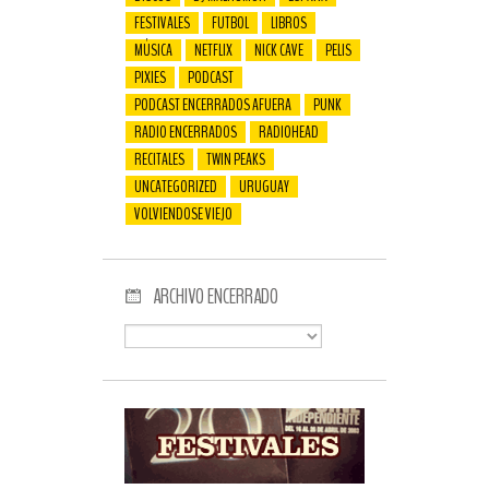
FESTIVALES
FUTBOL
LIBROS
MÚSICA
NETFLIX
NICK CAVE
PELIS
PIXIES
PODCAST
PODCAST ENCERRADOS AFUERA
PUNK
RADIO ENCERRADOS
RADIOHEAD
RECITALES
TWIN PEAKS
UNCATEGORIZED
URUGUAY
VOLVIENDOSE VIEJO
ARCHIVO ENCERRADO