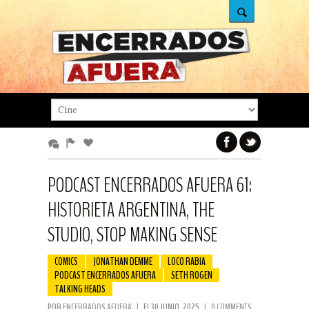
PODCAST ENCERRADOS AFUERA 61:
HISTORIETA ARGENTINA, THE
STUDIO, STOP MAKING SENSE
COMICS
JONATHAN DEMME
LOCO RABIA
PODCAST ENCERRADOS AFUERA
SETH ROGEN
TALKING HEADS
POR
ENCERRADOS AFUERA
|
EL 30 JUNIO, 2025
|
0 COMMENTS