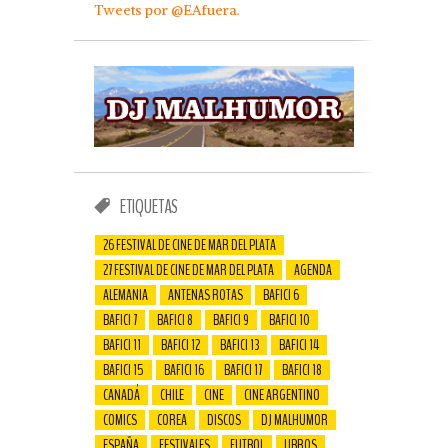
Tweets por @EAfuera.
ETIQUETAS
26 FESTIVAL DE CINE DE MAR DEL PLATA
27 FESTIVAL DE CINE DE MAR DEL PLATA
AGENDA
ALEMANIA
ANTENAS ROTAS
BAFICI 6
BAFICI 7
BAFICI 8
BAFICI 9
BAFICI 10
BAFICI 11
BAFICI 12
BAFICI 13
BAFICI 14
BAFICI 15
BAFICI 16
BAFICI 17
BAFICI 18
CANADÁ
CHILE
CINE
CINE ARGENTINO
COMICS
COREA
DISCOS
DJ MALHUMOR
ESPAÑA
FESTIVALES
FUTBOL
LIBROS