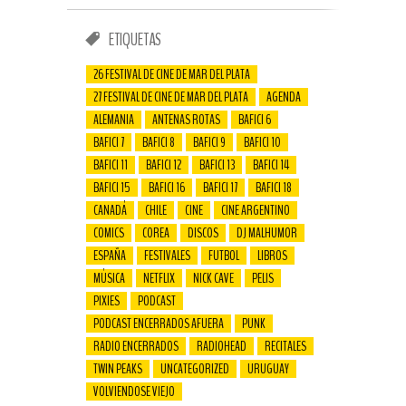
ETIQUETAS
26 FESTIVAL DE CINE DE MAR DEL PLATA
27 FESTIVAL DE CINE DE MAR DEL PLATA
AGENDA
ALEMANIA
ANTENAS ROTAS
BAFICI 6
BAFICI 7
BAFICI 8
BAFICI 9
BAFICI 10
BAFICI 11
BAFICI 12
BAFICI 13
BAFICI 14
BAFICI 15
BAFICI 16
BAFICI 17
BAFICI 18
CANADÁ
CHILE
CINE
CINE ARGENTINO
COMICS
COREA
DISCOS
DJ MALHUMOR
ESPAÑA
FESTIVALES
FUTBOL
LIBROS
MÚSICA
NETFLIX
NICK CAVE
PELIS
PIXIES
PODCAST
PODCAST ENCERRADOS AFUERA
PUNK
RADIO ENCERRADOS
RADIOHEAD
RECITALES
TWIN PEAKS
UNCATEGORIZED
URUGUAY
VOLVIENDOSE VIEJO