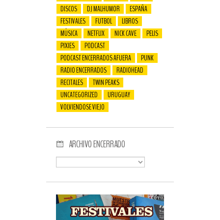
DISCOS
DJ MALHUMOR
ESPAÑA
FESTIVALES
FUTBOL
LIBROS
MÚSICA
NETFLIX
NICK CAVE
PELIS
PIXIES
PODCAST
PODCAST ENCERRADOS AFUERA
PUNK
RADIO ENCERRADOS
RADIOHEAD
RECITALES
TWIN PEAKS
UNCATEGORIZED
URUGUAY
VOLVIENDOSE VIEJO
ARCHIVO ENCERRADO