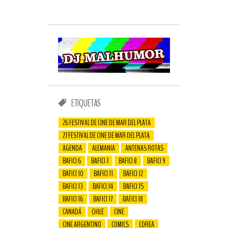
ETIQUETAS
26 FESTIVAL DE CINE DE MAR DEL PLATA
27 FESTIVAL DE CINE DE MAR DEL PLATA
AGENDA
ALEMANIA
ANTENAS ROTAS
BAFICI 6
BAFICI 7
BAFICI 8
BAFICI 9
BAFICI 10
BAFICI 11
BAFICI 12
BAFICI 13
BAFICI 14
BAFICI 15
BAFICI 16
BAFICI 17
BAFICI 18
CANADÁ
CHILE
CINE
CINE ARGENTINO
COMICS
COREA