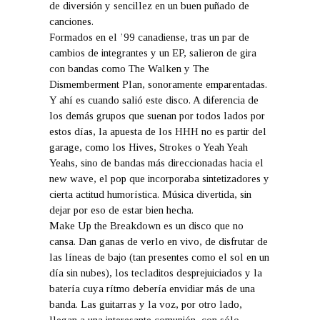
de diversión y sencillez en un buen puñado de
canciones.
Formados en el ’99 canadiense, tras un par de
cambios de integrantes y un EP, salieron de gira
con bandas como The Walken y The
Dismemberment Plan, sonoramente emparentadas.
Y ahí es cuando salió este disco. A diferencia de
los demás grupos que suenan por todos lados por
estos días, la apuesta de los HHH no es partir del
garage, como los Hives, Strokes o Yeah Yeah
Yeahs, sino de bandas más direccionadas hacia el
new wave, el pop que incorporaba sintetizadores y
cierta actitud humorística. Música divertida, sin
dejar por eso de estar bien hecha.
Make Up the Breakdown es un disco que no
cansa. Dan ganas de verlo en vivo, de disfrutar de
las líneas de bajo (tan presentes como el sol en un
día sin nubes), los tecladitos desprejuiciados y la
batería cuya rítmo debería envidiar más de una
banda. Las guitarras y la voz, por otro lado,
llegan a una interesante comunión, con sólo