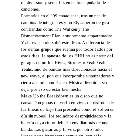
de diversión y sencillez en un buen puñado de
canciones.
Formados en el ’99 canadiense, tras un par de
cambios de integrantes y un EP, salieron de gira
con bandas como The Walken y The
Dismemberment Plan, sonoramente emparentadas.
Y ahí es cuando salió este disco. A diferencia de
los demás grupos que suenan por todos lados por
estos días, la apuesta de los HHH no es partir del
garage, como los Hives, Strokes o Yeah Yeah
Yeahs, sino de bandas más direccionadas hacia el
new wave, el pop que incorporaba sintetizadores y
cierta actitud humorística. Música divertida, sin
dejar por eso de estar bien hecha.
Make Up the Breakdown es un disco que no
cansa. Dan ganas de verlo en vivo, de disfrutar de
las líneas de bajo (tan presentes como el sol en un
día sin nubes), los tecladitos desprejuiciados y la
batería cuya rítmo debería envidiar más de una
banda. Las guitarras y la voz, por otro lado,
llegan a una interesante comunión, con sólo