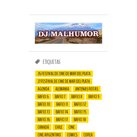
ETIQUETAS
26 FESTIVAL DE CINE DE MAR DEL PLATA
27 FESTIVAL DE CINE DE MAR DEL PLATA
AGENDA
ALEMANIA
ANTENAS ROTAS
BAFICI 6
BAFICI 7
BAFICI 8
BAFICI 9
BAFICI 10
BAFICI 11
BAFICI 12
BAFICI 13
BAFICI 14
BAFICI 15
BAFICI 16
BAFICI 17
BAFICI 18
CANADÁ
CHILE
CINE
CINE ARGENTINO
COMICS
COREA