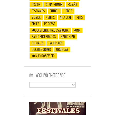
DISCOS
DJ MALHUMOR
ESPAÑA
FESTIVALES
FUTBOL
LIBROS
MÚSICA
NETFLIX
NICK CAVE
PELIS
PIXIES
PODCAST
PODCAST ENCERRADOS AFUERA
PUNK
RADIO ENCERRADOS
RADIOHEAD
RECITALES
TWIN PEAKS
UNCATEGORIZED
URUGUAY
VOLVIENDOSE VIEJO
ARCHIVO ENCERRADO