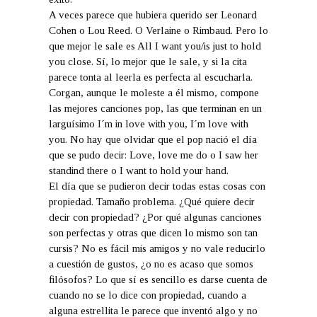
A veces parece que hubiera querido ser Leonard
Cohen o Lou Reed. O Verlaine o Rimbaud. Pero lo
que mejor le sale es All I want you/is just to hold
you close. Sí, lo mejor que le sale, y si la cita
parece tonta al leerla es perfecta al escucharla.
Corgan, aunque le moleste a él mismo, compone
las mejores canciones pop, las que terminan en un
larguísimo I´m in love with you, I´m love with
you. No hay que olvidar que el pop nació el día
que se pudo decir: Love, love me do o I saw her
standind there o I want to hold your hand.
El día que se pudieron decir todas estas cosas con
propiedad. Tamaño problema. ¿Qué quiere decir
decir con propiedad? ¿Por qué algunas canciones
son perfectas y otras que dicen lo mismo son tan
cursis? No es fácil mis amigos y no vale reducirlo
a cuestión de gustos, ¿o no es acaso que somos
filósofos? Lo que sí es sencillo es darse cuenta de
cuando no se lo dice con propiedad, cuando a
alguna estrellita le parece que inventó algo y no