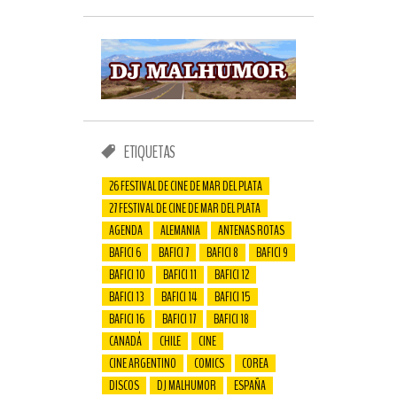
ETIQUETAS
26 FESTIVAL DE CINE DE MAR DEL PLATA
27 FESTIVAL DE CINE DE MAR DEL PLATA
AGENDA
ALEMANIA
ANTENAS ROTAS
BAFICI 6
BAFICI 7
BAFICI 8
BAFICI 9
BAFICI 10
BAFICI 11
BAFICI 12
BAFICI 13
BAFICI 14
BAFICI 15
BAFICI 16
BAFICI 17
BAFICI 18
CANADÁ
CHILE
CINE
CINE ARGENTINO
COMICS
COREA
DISCOS
DJ MALHUMOR
ESPAÑA