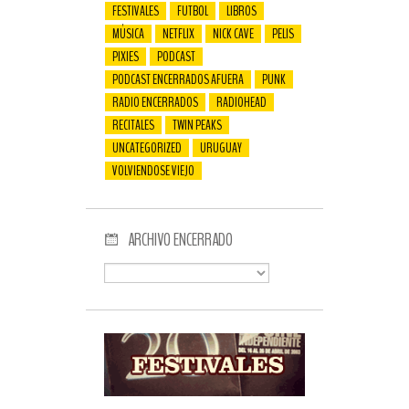
FESTIVALES
FUTBOL
LIBROS
MÚSICA
NETFLIX
NICK CAVE
PELIS
PIXIES
PODCAST
PODCAST ENCERRADOS AFUERA
PUNK
RADIO ENCERRADOS
RADIOHEAD
RECITALES
TWIN PEAKS
UNCATEGORIZED
URUGUAY
VOLVIENDOSE VIEJO
ARCHIVO ENCERRADO