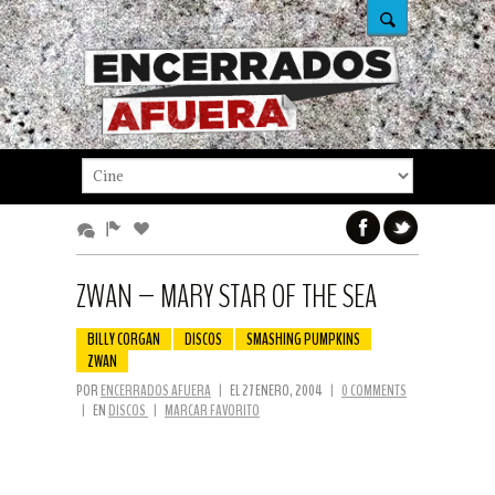
ZWAN – MARY STAR OF THE SEA
BILLY CORGAN
DISCOS
SMASHING PUMPKINS
ZWAN
POR
ENCERRADOS AFUERA
|
EL 27 ENERO, 2004
|
0 COMMENTS
|
EN
DISCOS
|
MARCAR FAVORITO