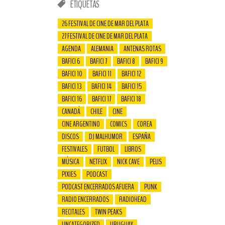
ETIQUETAS
26 FESTIVAL DE CINE DE MAR DEL PLATA
27 FESTIVAL DE CINE DE MAR DEL PLATA
AGENDA
ALEMANIA
ANTENAS ROTAS
BAFICI 6
BAFICI 7
BAFICI 8
BAFICI 9
BAFICI 10
BAFICI 11
BAFICI 12
BAFICI 13
BAFICI 14
BAFICI 15
BAFICI 16
BAFICI 17
BAFICI 18
CANADÁ
CHILE
CINE
CINE ARGENTINO
COMICS
COREA
DISCOS
DJ MALHUMOR
ESPAÑA
FESTIVALES
FUTBOL
LIBROS
MÚSICA
NETFLIX
NICK CAVE
PELIS
PIXIES
PODCAST
PODCAST ENCERRADOS AFUERA
PUNK
RADIO ENCERRADOS
RADIOHEAD
RECITALES
TWIN PEAKS
UNCATEGORIZED
URUGUAY