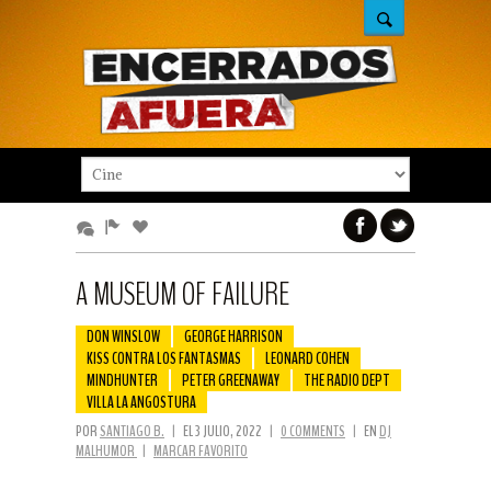
A MUSEUM OF FAILURE
DON WINSLOW
GEORGE HARRISON
KISS CONTRA LOS FANTASMAS
LEONARD COHEN
MINDHUNTER
PETER GREENAWAY
THE RADIO DEPT
VILLA LA ANGOSTURA
POR
SANTIAGO B.
|
EL 3 JULIO, 2022
|
0 COMMENTS
|
EN
DJ
MALHUMOR
|
MARCAR FAVORITO