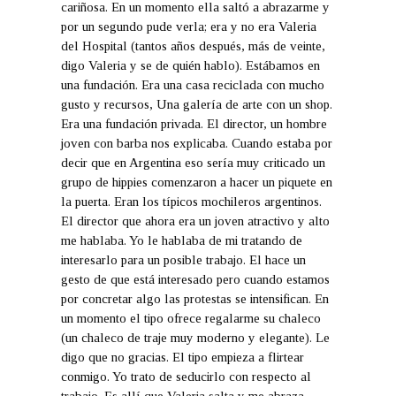
cariñosa. En un momento ella saltó a abrazarme y
por un segundo pude verla; era y no era Valeria
del Hospital (tantos años después, más de veinte,
digo Valeria y se de quién hablo). Estábamos en
una fundación. Era una casa reciclada con mucho
gusto y recursos, Una galería de arte con un shop.
Era una fundación privada. El director, un hombre
joven con barba nos explicaba. Cuando estaba por
decir que en Argentina eso sería muy criticado un
grupo de hippies comenzaron a hacer un piquete en
la puerta. Eran los típicos mochileros argentinos.
El director que ahora era un joven atractivo y alto
me hablaba. Yo le hablaba de mi tratando de
interesarlo para un posible trabajo. El hace un
gesto de que está interesado pero cuando estamos
por concretar algo las protestas se intensifican. En
un momento el tipo ofrece regalarme su chaleco
(un chaleco de traje muy moderno y elegante). Le
digo que no gracias. El tipo empieza a flirtear
conmigo. Yo trato de seducirlo con respecto al
trabajo. Es allí que Valeria salta y me abraza.