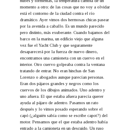
nubes y tormentas, la temperatura cambia de un
momento a otro; de las cosas que no voy a olvidar
está el contorno de la ciudad contra el río
dramático. Ayer vimos dos hermosas chicas pasear
por la avenida a caballo. Es un mundo parecido
pero distinto, más exuberante. Cuando bajamos del
barco en la marina, un edificio viejo que alguna
vez fue el Yacht Club y que seguramente
desaparecerá por la fuerza de nuevo dinero,
encontramos una camioneta con un cuervo en el
interior. Otro cuervo golpeaba contra la ventana
tratando de entrar. No eran hinchas de San
Lorenzo o abogados aunque parecían personas.
Eran dos pájaros grandes y negros como los
cuervos de los dibujos animados. Uno adentro y
uno afuera. El que estaba afuera parecía querer
ayuda al pájaro de adentro. Pasamos un rato
después y lo vimos posado esperando sobre el
capó (¿alguién sabía como se escribe capot?) del
motor. Pensamos que el que estaba adentro había
entrado a la camioneta en un descuido. Un ruso