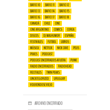
BAFICI 10
BAFICI 11
BAFICI 12
BAFICI 13
BAFICI 14
BAFICI 15
BAFICI 16
BAFICI 17
BAFICI 18
CANADÁ
CHILE
CINE
CINE ARGENTINO
COMICS
COREA
DISCOS
DJ MALHUMOR
ESPAÑA
FESTIVALES
FUTBOL
LIBROS
MÚSICA
NETFLIX
NICK CAVE
PELIS
PIXIES
PODCAST
PODCAST ENCERRADOS AFUERA
PUNK
RADIO ENCERRADOS
RADIOHEAD
RECITALES
TWIN PEAKS
UNCATEGORIZED
URUGUAY
VOLVIENDOSE VIEJO
ARCHIVO ENCERRADO