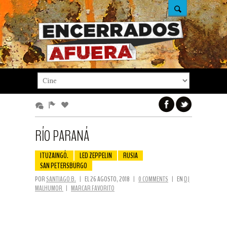
RÍO PARANÁ
ITUZAINGÓ.
LED ZEPPELIN
RUSIA
SAN PETERSBURGO
POR
SANTIAGO B.
|
EL 26 AGOSTO, 2018
|
0 COMMENTS
|
EN
DJ
MALHUMOR
|
MARCAR FAVORITO