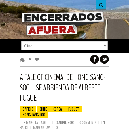
A TALE OF CINEMA, DE HONG SANG-
SOO + SE ARRIENDA DE ALBERTO
FUGUET
BAFICI 8
CHILE
COREA
FUGUET
HONG SANG SOO
POR
MARCELA BASCH
|
EL 13 ABRIL, 2006
|
0 COMMENTS
|
EN
BAFICI
|
MARCAR FAVORITO