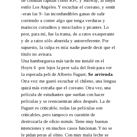
de comidas rápidas como KFC y Subway, al mejor
estilo Los Angeles. Y escuchar el coreano, y sentir
-eran las 9- las inconfundibles ganas de salir
corriendo a comer algo que tenga verduras y
mariscos cortaditos y mezclados y picantes. Lo
peor, para mí, fue la trama, de a ratos exasperante
y de a ratos sólo aburrida y autorreferente. Por
supuesto, la culpa es mía: nadie puede decir que el
título no avisara.
Una hamburguesa más tarde me instalé en el
Hoyts 6 -por lejos la peor sala del festi-para ver
la esperada peli de Alberto Fuguet,
Se arrienda
.
Otra vez: me gustó escuchar el chileno, una lengua
quizá más extraña que el coreano. Otra vez, una
película de estudiantes que sueñan con hacer
películas y se reencuentran años después. La de
Fuguet es criticable, todas las películas son
criticables, pero tampoco es cuestión de
destrozarla de oficio nomás. Tiene muy buenas
intenciones y en muchos casos funcionan. Y no se
le pidan peras al olmo. Con muy mala leche se