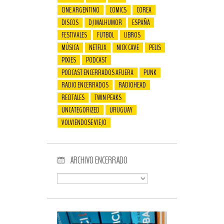
CINE ARGENTINO
COMICS
COREA
DISCOS
DJ MALHUMOR
ESPAÑA
FESTIVALES
FUTBOL
LIBROS
MÚSICA
NETFLIX
NICK CAVE
PELIS
PIXIES
PODCAST
PODCAST ENCERRADOS AFUERA
PUNK
RADIO ENCERRADOS
RADIOHEAD
RECITALES
TWIN PEAKS
UNCATEGORIZED
URUGUAY
VOLVIENDOSE VIEJO
ARCHIVO ENCERRADO