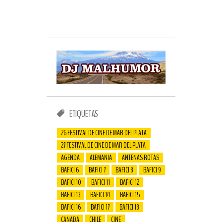
ETIQUETAS
26 FESTIVAL DE CINE DE MAR DEL PLATA
27 FESTIVAL DE CINE DE MAR DEL PLATA
AGENDA
ALEMANIA
ANTENAS ROTAS
BAFICI 6
BAFICI 7
BAFICI 8
BAFICI 9
BAFICI 10
BAFICI 11
BAFICI 12
BAFICI 13
BAFICI 14
BAFICI 15
BAFICI 16
BAFICI 17
BAFICI 18
CANADÁ
CHILE
CINE