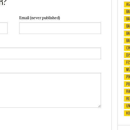
R?
AG
BA
Email
(never published)
BA
BAF
BA
BA
CI
DI
FE
MÚ
PI
PO
RA
RE
UN
VO