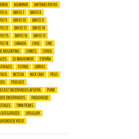
ENDA
ALEMANIA
ANTENAS ROTAS
FICI 6
BAFICI 7
BAFICI 8
FICI 9
BAFICI 10
BAFICI 11
ICI 12
BAFICI 13
BAFICI 14
FICI 15
BAFICI 16
BAFICI 17
FICI 18
CANADÁ
CHILE
CINE
NE ARGENTINO
COMICS
COREA
SCOS
DJ MALHUMOR
ESPAÑA
STIVALES
FUTBOL
LIBROS
SICA
NETFLIX
NICK CAVE
PELIS
XIES
PODCAST
DCAST ENCERRADOS AFUERA
PUNK
DIO ENCERRADOS
RADIOHEAD
CITALES
TWIN PEAKS
CATEGORIZED
URUGUAY
LVIENDOSE VIEJO