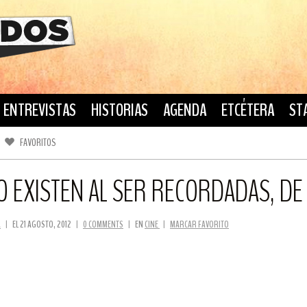
ENTREVISTAS
HISTORIAS
AGENDA
ETCÉTERA
ST
FAVORITOS
FACEBOOK
TWITTER
O EXISTEN AL SER RECORDADAS, DE
A
|
EL 21 AGOSTO, 2012
|
0 COMMENTS
|
EN
CINE
|
MARCAR FAVORITO