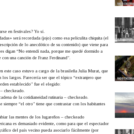
rse en festivales? Yo sí.
rdadas»
será recordada (jojo) como esa peliculita chiquita (el
escripción de lo anecdótico de su contenido) que viene para
ores digan “No entendí nada, porque me quedé dormido a
e con una canción de Franz Ferdinand”.
en este caso estuvo a cargo de la brasileña Julia Murat, que
 los largos. Parecería ser que el tópico “extranjero que
orden establecido” fue el elegido:
 – checkeado.
 cadena de la cotidianeidad rutinaria – checkeado.
e siempre “el otro” tiene que contrastar con los habitantes
biar las mentes de los lugareños – checkeado
mericana es demasiado evidente, como para que el espectador
áfico del país vecino pueda asociarlo fácilmente (por