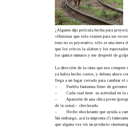
¿Alguien dijo película hecha para proyecta
«Historias que sólo existen para ser reco
tono no es peyorativo, sólo es una mera d
que los crítcos la alaben y los espectad
los quince minutos y me desperté de golp
La dirección de la cinta que nos compete 
ya había hecho cortos, y debuta ahora con
llega a un lugar cerrado para cambiar el 
–
Pueblo fantasma lleno de gerontes
–
Cada cual
tiene
su actividad en la
–
Aparición de una chica joven (porqu
de la zona) – checkeado.
–
Hecho shockeante que ayuda a cam
Sin embargo, acá la impronta (!) latinoa
que alguna vez vio un producto cinematogr