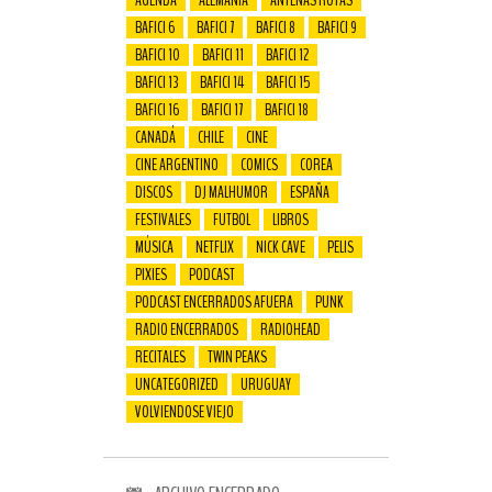
AGENDA
ALEMANIA
ANTENAS ROTAS
BAFICI 6
BAFICI 7
BAFICI 8
BAFICI 9
BAFICI 10
BAFICI 11
BAFICI 12
BAFICI 13
BAFICI 14
BAFICI 15
BAFICI 16
BAFICI 17
BAFICI 18
CANADÁ
CHILE
CINE
CINE ARGENTINO
COMICS
COREA
DISCOS
DJ MALHUMOR
ESPAÑA
FESTIVALES
FUTBOL
LIBROS
MÚSICA
NETFLIX
NICK CAVE
PELIS
PIXIES
PODCAST
PODCAST ENCERRADOS AFUERA
PUNK
RADIO ENCERRADOS
RADIOHEAD
RECITALES
TWIN PEAKS
UNCATEGORIZED
URUGUAY
VOLVIENDOSE VIEJO