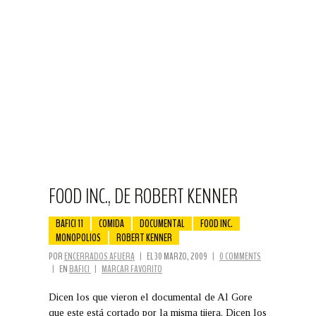
FOOD INC., DE ROBERT KENNER
BAFICI 11
COMIDA
DOCUMENTAL
FOOD INC.
MONOPOLIOS
ROBERT KENNER
POR
ENCERRADOS AFUERA
|
EL 30 MARZO, 2009
|
0 COMMENTS
|
EN
BAFICI
|
MARCAR FAVORITO
Dicen los que vieron el documental de Al Gore
que este está cortado por la misma tijera. Dicen los