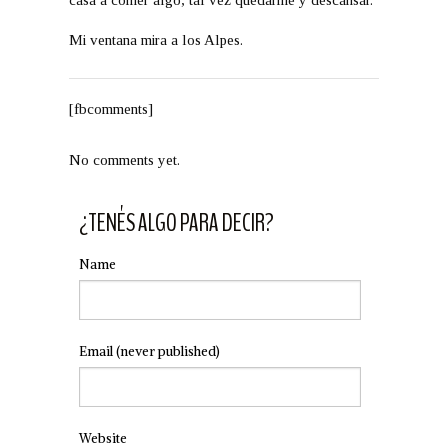
casa a comer algo, tal vez quedarme y descansar.
Mi ventana mira a los Alpes.
[fbcomments]
No comments yet.
¿TENÉS ALGO PARA DECIR?
Name
Email
(never published)
Website