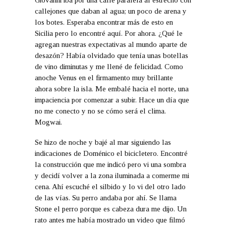
Giovanni iba por una calle paralela al estrecho con
callejones que daban al agua; un poco de arena y
los botes. Esperaba encontrar más de esto en
Sicilia pero lo encontré aquí. Por ahora. ¿Qué le
agregan nuestras expectativas al mundo aparte de
desazón? Había olvidado que tenía unas botellas
de vino diminutas y me llené de felicidad. Como
anoche Venus en el firmamento muy brillante
ahora sobre la isla. Me embalé hacia el norte, una
impaciencia por comenzar a subir. Hace un día que
no me conecto y no se cómo será el clima.
Mogwai.
Se hizo de noche y bajé al mar siguiendo las
indicaciones de Doménico el bicicletero. Encontré
la construcción que me indicó pero vi una sombra
y decidí volver a la zona iluminada a comerme mi
cena. Ahí escuché el silbido y lo vi del otro lado
de las vías. Su perro andaba por ahí. Se llama
Stone el perro porque es cabeza dura me dijo. Un
rato antes me había mostrado un video que filmó