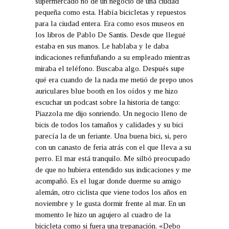
supermercado no de un negocio de una ciudad
pequeña como esta. Había bicicletas y repuestos
para la ciudad entera. Era como esos museos en
los libros de Pablo De Santis. Desde que llegué
estaba en sus manos. Le hablaba y le daba
indicaciones refunfuñando a su empleado mientras
miraba el teléfono. Buscaba algo. Después supe
qué era cuando de la nada me metió de prepo unos
auriculares blue booth en los oídos y me hizo
escuchar un podcast sobre la historia de tango:
Piazzola me dijo sonriendo. Un negocio lleno de
bicis de todos los tamaños y calidades y su bici
parecía la de un feriante. Una buena bici, si, pero
con un canasto de feria atrás con el que lleva a su
perro. El mar está tranquilo. Me silbó preocupado
de que no hubiera entendido sus indicaciones y me
acompañó. Es el lugar donde duerme su amigo
alemán, otro ciclista que viene todos los años en
noviembre y le gusta dormir frente al mar. En un
momento le hizo un agujero al cuadro de la
bicicleta como si fuera una trepanación. «Debo