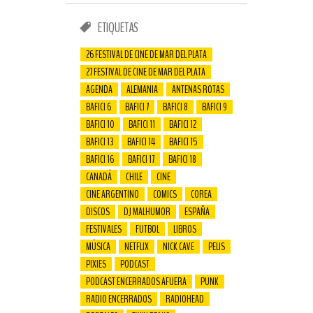
ETIQUETAS
26 FESTIVAL DE CINE DE MAR DEL PLATA
27 FESTIVAL DE CINE DE MAR DEL PLATA
AGENDA
ALEMANIA
ANTENAS ROTAS
BAFICI 6
BAFICI 7
BAFICI 8
BAFICI 9
BAFICI 10
BAFICI 11
BAFICI 12
BAFICI 13
BAFICI 14
BAFICI 15
BAFICI 16
BAFICI 17
BAFICI 18
CANADÁ
CHILE
CINE
CINE ARGENTINO
COMICS
COREA
DISCOS
DJ MALHUMOR
ESPAÑA
FESTIVALES
FUTBOL
LIBROS
MÚSICA
NETFLIX
NICK CAVE
PELIS
PIXIES
PODCAST
PODCAST ENCERRADOS AFUERA
PUNK
RADIO ENCERRADOS
RADIOHEAD