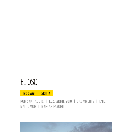
EL OSO
MOGWAI
SICILIA
POR
SANTIAGO B.
|
EL 23 ABRIL, 2018
|
0 COMMENTS
|
EN
DJ
MALHUMOR
|
MARCAR FAVORITO