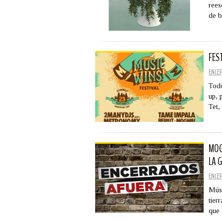
rees
de 
FES
ENCE
Todo
up, 
Tet,
MOG
LA 
ENCE
Músi
tier
que 