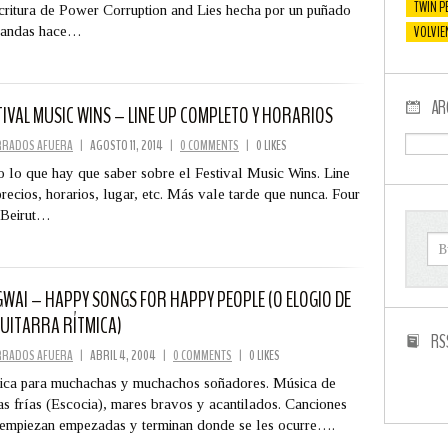
TWIN P
critura de Power Corruption and Lies hecha por un puñado
VOLVIE
bandas hace…
AR
TIVAL MUSIC WINS – LINE UP COMPLETO Y HORARIOS
RRADOS AFUERA
|
AGOSTO 11, 2014
|
0 COMMENTS
|
0 LIKES
 lo que hay que saber sobre el Festival Music Wins. Line
precios, horarios, lugar, etc. Más vale tarde que nunca. Four
 Beirut…
WAI – HAPPY SONGS FOR HAPPY PEOPLE (O ELOGIO DE
GUITARRA RÍTMICA)
RS
RRADOS AFUERA
|
ABRIL 4, 2004
|
0 COMMENTS
|
0 LIKES
ca para muchachas y muchachos soñadores. Música de
ras frías (Escocia), mares bravos y acantilados. Canciones
empiezan empezadas y terminan donde se les ocurre….