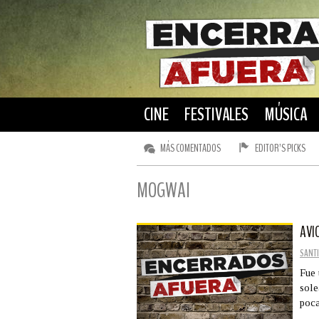
CINE
FESTIVALES
MÚSICA
MÁS COMENTADOS
EDITOR’S PICKS
MOGWAI
AVI
SANTI
Fue 
sole
poca