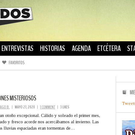
ENTREVISTAS
HISTORIAS
AGENDA
ETCÉTERA
ST
FAVORITOS
FACEBOOK
TWITTER
MI
ONES MISTERIOSOS
Tweet
AGO B.
|
MAYO 27, 2020
|
1 COMMENT
|
3 LIKES
un otoño excepcional. Cálido y soleado el primer mes,
ado y fresco acorde nos acercábamos al invierno. Las
s lluvias espaciadas eran tormentas de…