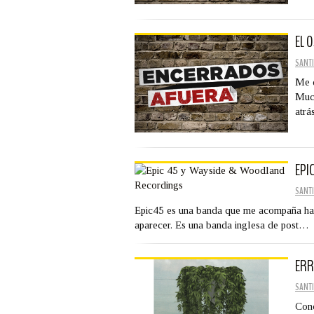
EL 
SANTI
Me d
Much
atrá
EPI
SANTI
Epic45 es una banda que me acompaña hac
aparecer. Es una banda inglesa de post…
ERR
SANTI
Cono