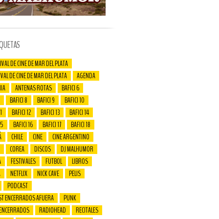
IQUETAS
IVAL DE CINE DE MAR DEL PLATA
IVAL DE CINE DE MAR DEL PLATA
AGENDA
IA
ANTENAS ROTAS
BAFICI 6
BAFICI 8
BAFICI 9
BAFICI 10
1
BAFICI 12
BAFICI 13
BAFICI 14
15
BAFICI 16
BAFICI 17
BAFICI 18
Á
CHILE
CINE
CINE ARGENTINO
COREA
DISCOS
DJ MALHUMOR
A
FESTIVALES
FUTBOL
LIBROS
A
NETFLIX
NICK CAVE
PELIS
PODCAST
ST ENCERRADOS AFUERA
PUNK
 ENCERRADOS
RADIOHEAD
RECITALES