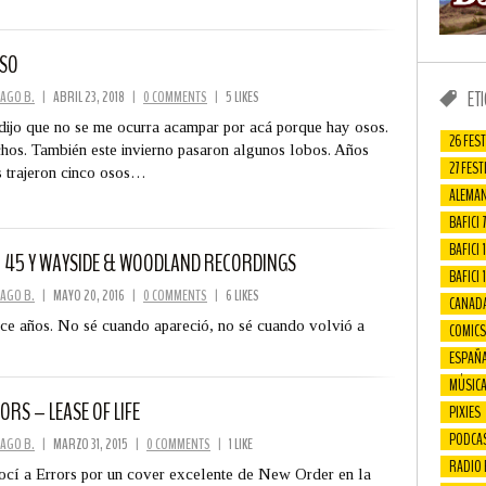
OSO
ET
AGO B.
|
ABRIL 23, 2018
|
0 COMMENTS
|
5 LIKES
ijo que no se me ocurra acampar por acá porque hay osos.
26 FEST
os. También este invierno pasaron algunos lobos. Años
27 FEST
s trajeron cinco osos…
ALEMAN
BAFICI 7
BAFICI 1
C 45 Y WAYSIDE & WOODLAND RECORDINGS
BAFICI 
AGO B.
|
MAYO 20, 2016
|
0 COMMENTS
|
6 LIKES
CANAD
e años. No sé cuando apareció, no sé cuando volvió a
COMICS
ESPAÑ
MÚSIC
ORS – LEASE OF LIFE
PIXIES
PODCA
AGO B.
|
MARZO 31, 2015
|
0 COMMENTS
|
1 LIKE
RADIO
cí a Errors por un cover excelente de New Order en la