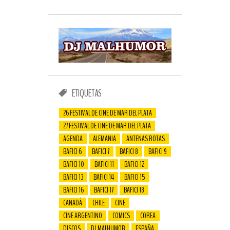
ETIQUETAS
26 FESTIVAL DE CINE DE MAR DEL PLATA
27 FESTIVAL DE CINE DE MAR DEL PLATA
AGENDA
ALEMANIA
ANTENAS ROTAS
BAFICI 6
BAFICI 7
BAFICI 8
BAFICI 9
BAFICI 10
BAFICI 11
BAFICI 12
BAFICI 13
BAFICI 14
BAFICI 15
BAFICI 16
BAFICI 17
BAFICI 18
CANADÁ
CHILE
CINE
CINE ARGENTINO
COMICS
COREA
DISCOS
DJ MALHUMOR
ESPAÑA