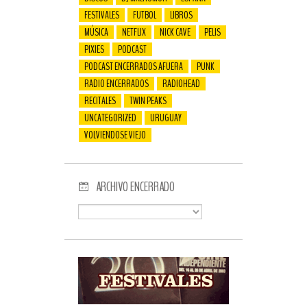
FESTIVALES
FUTBOL
LIBROS
MÚSICA
NETFLIX
NICK CAVE
PELIS
PIXIES
PODCAST
PODCAST ENCERRADOS AFUERA
PUNK
RADIO ENCERRADOS
RADIOHEAD
RECITALES
TWIN PEAKS
UNCATEGORIZED
URUGUAY
VOLVIENDOSE VIEJO
ARCHIVO ENCERRADO