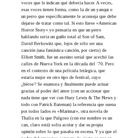
voces que le indican qué debería hacer. A veces,
esas voces tienen forma, como la de un yanqui o
un perro que específicamente le aconseja que debe
dejarse de tratar como tal. Si esto fuese «American
Horror Story» yo pensaría en que un perro
hablando sería un guiño total al Son of Sam,
David Berkowitz que, lejos de sólo ser una
canción (una fantástica canción, por cierto) de
Elliott Smith, fue un asesino serial que acechó las
calles de Nueva York en la década del ’70. Pero
en el contexto de una película letárgica, que
estaría mejor en otro tipo de festival, cuyo
¿héroe? Se enamora y finalmente puede actuar
gracias al poder del amor (con un accionar que
nada tiene que ver con Huey Lewis & The News y
todo con Patrick Bateman) la referencia que suena
por todos lados es «Marimar», otra novela de
Thalía en la que Pulgoso (con ese nombre es un
can, claro está) solía acotar y dar su propia
opinión sobre lo que pasaba en escena. Y ya que el