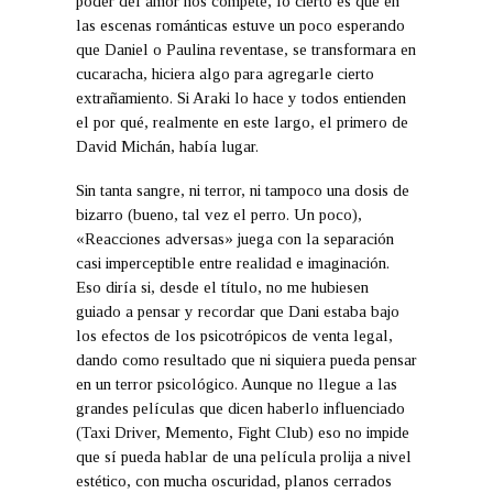
poder del amor nos compete, lo cierto es que en
las escenas románticas estuve un poco esperando
que Daniel o Paulina reventase, se transformara en
cucaracha, hiciera algo para agregarle cierto
extrañamiento. Si Araki lo hace y todos entienden
el por qué, realmente en este largo, el primero de
David Michán, había lugar.
Sin tanta sangre, ni terror, ni tampoco una dosis de
bizarro (bueno, tal vez el perro. Un poco),
«Reacciones adversas» juega con la separación
casi imperceptible entre realidad e imaginación.
Eso diría si, desde el título, no me hubiesen
guiado a pensar y recordar que Dani estaba bajo
los efectos de los psicotrópicos de venta legal,
dando como resultado que ni siquiera pueda pensar
en un terror psicológico. Aunque no llegue a las
grandes películas que dicen haberlo influenciado
(Taxi Driver, Memento, Fight Club) eso no impide
que sí pueda hablar de una película prolija a nivel
estético, con mucha oscuridad, planos cerrados