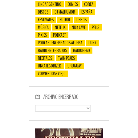
CINE ARGENTINO
COMICS
COREA
DISCOS
DJ MALHUMOR
ESPAÑA
FESTIVALES
FUTBOL
LIBROS
MÚSICA
NETFLIX
NICK CAVE
PELIS
PIXIES
PODCAST
PODCAST ENCERRADOS AFUERA
PUNK
RADIO ENCERRADOS
RADIOHEAD
RECITALES
TWIN PEAKS
UNCATEGORIZED
URUGUAY
VOLVIENDOSE VIEJO
ARCHIVO ENCERRADO