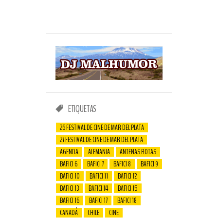
ETIQUETAS
26 FESTIVAL DE CINE DE MAR DEL PLATA
27 FESTIVAL DE CINE DE MAR DEL PLATA
AGENDA
ALEMANIA
ANTENAS ROTAS
BAFICI 6
BAFICI 7
BAFICI 8
BAFICI 9
BAFICI 10
BAFICI 11
BAFICI 12
BAFICI 13
BAFICI 14
BAFICI 15
BAFICI 16
BAFICI 17
BAFICI 18
CANADÁ
CHILE
CINE