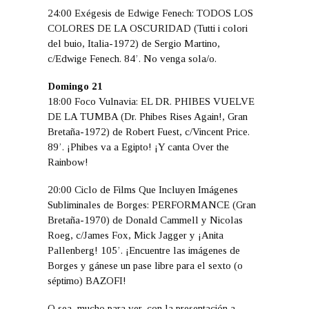
24:00 Exégesis de Edwige Fenech: TODOS LOS
COLORES DE LA OSCURIDAD (Tutti i colori
del buio, Italia-1972) de Sergio Martino,
c/Edwige Fenech. 84’. No venga sola/o.
Domingo 21
18:00 Foco Vulnavia: EL DR. PHIBES VUELVE
DE LA TUMBA (Dr. Phibes Rises Again!, Gran
Bretaña-1972) de Robert Fuest, c/Vincent Price.
89’. ¡Phibes va a Egipto! ¡Y canta Over the
Rainbow!
20:00 Ciclo de Films Que Incluyen Imágenes
Subliminales de Borges: PERFORMANCE (Gran
Bretaña-1970) de Donald Cammell y Nicolas
Roeg, c/James Fox, Mick Jagger y ¡Anita
Pallenberg! 105’. ¡Encuentre las imágenes de
Borges y gánese un pase libre para el sexto (o
séptimo) BAZOFI!
O sea, mucho para ver, con la presentación a