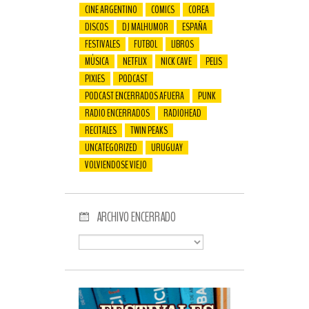
CINE ARGENTINO
COMICS
COREA
DISCOS
DJ MALHUMOR
ESPAÑA
FESTIVALES
FUTBOL
LIBROS
MÚSICA
NETFLIX
NICK CAVE
PELIS
PIXIES
PODCAST
PODCAST ENCERRADOS AFUERA
PUNK
RADIO ENCERRADOS
RADIOHEAD
RECITALES
TWIN PEAKS
UNCATEGORIZED
URUGUAY
VOLVIENDOSE VIEJO
ARCHIVO ENCERRADO