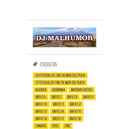
ETIQUETAS
26 FESTIVAL DE CINE DE MAR DEL PLATA
27 FESTIVAL DE CINE DE MAR DEL PLATA
AGENDA
ALEMANIA
ANTENAS ROTAS
BAFICI 6
BAFICI 7
BAFICI 8
BAFICI 9
BAFICI 10
BAFICI 11
BAFICI 12
BAFICI 13
BAFICI 14
BAFICI 15
BAFICI 16
BAFICI 17
BAFICI 18
CANADÁ
CHILE
CINE