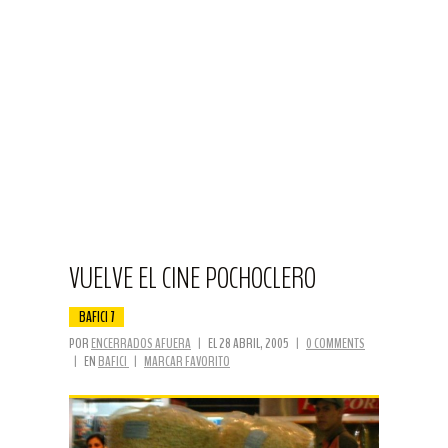
VUELVE EL CINE POCHOCLERO
BAFICI 7
POR
ENCERRADOS AFUERA
|
EL 28 ABRIL, 2005
|
0 COMMENTS
|
EN
BAFICI
|
MARCAR FAVORITO