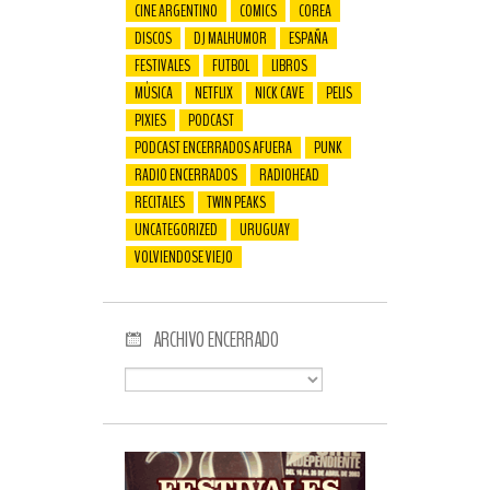
CINE ARGENTINO
COMICS
COREA
DISCOS
DJ MALHUMOR
ESPAÑA
FESTIVALES
FUTBOL
LIBROS
MÚSICA
NETFLIX
NICK CAVE
PELIS
PIXIES
PODCAST
PODCAST ENCERRADOS AFUERA
PUNK
RADIO ENCERRADOS
RADIOHEAD
RECITALES
TWIN PEAKS
UNCATEGORIZED
URUGUAY
VOLVIENDOSE VIEJO
ARCHIVO ENCERRADO