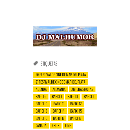
ETIQUETAS
26 FESTIVAL DE CINE DE MAR DEL PLATA
27 FESTIVAL DE CINE DE MAR DEL PLATA
AGENDA
ALEMANIA
ANTENAS ROTAS
BAFICI 6
BAFICI 7
BAFICI 8
BAFICI 9
BAFICI 10
BAFICI 11
BAFICI 12
BAFICI 13
BAFICI 14
BAFICI 15
BAFICI 16
BAFICI 17
BAFICI 18
CANADÁ
CHILE
CINE