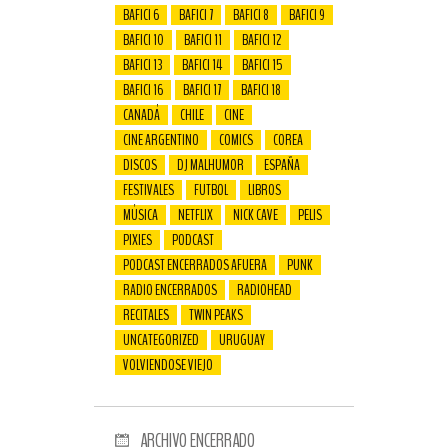
BAFICI 6
BAFICI 7
BAFICI 8
BAFICI 9
BAFICI 10
BAFICI 11
BAFICI 12
BAFICI 13
BAFICI 14
BAFICI 15
BAFICI 16
BAFICI 17
BAFICI 18
CANADÁ
CHILE
CINE
CINE ARGENTINO
COMICS
COREA
DISCOS
DJ MALHUMOR
ESPAÑA
FESTIVALES
FUTBOL
LIBROS
MÚSICA
NETFLIX
NICK CAVE
PELIS
PIXIES
PODCAST
PODCAST ENCERRADOS AFUERA
PUNK
RADIO ENCERRADOS
RADIOHEAD
RECITALES
TWIN PEAKS
UNCATEGORIZED
URUGUAY
VOLVIENDOSE VIEJO
ARCHIVO ENCERRADO