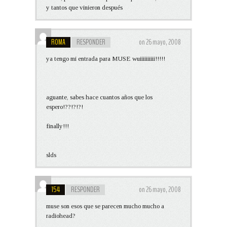
y tantos que vinieron después
ROMA
RESPONDER
on 26 mayo, 2008
ya tengo mi entrada para MUSE wuiiiiiiiiii!!!!!
aguante, sabes hace cuantos años que los
espero!??!?!?!
finally!!!
slds
154
RESPONDER
on 26 mayo, 2008
muse son esos que se parecen mucho mucho a
radiohead?