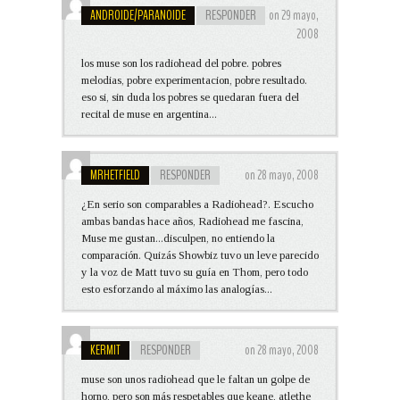
ANDROIDE/PARANOIDE
RESPONDER
on 29 mayo,
2008
los muse son los radiohead del pobre. pobres
melodias, pobre experimentacion, pobre resultado.
eso si, sin duda los pobres se quedaran fuera del
recital de muse en argentina...
MRHETFIELD
RESPONDER
on 28 mayo, 2008
¿En serio son comparables a Radiohead?. Escucho
ambas bandas hace años, Radiohead me fascina,
Muse me gustan...disculpen, no entiendo la
comparación. Quizás Showbiz tuvo un leve parecido
y la voz de Matt tuvo su guía en Thom, pero todo
esto esforzando al máximo las analogías...
KERMIT
RESPONDER
on 28 mayo, 2008
muse son unos radiohead que le faltan un golpe de
horno, pero son más respetables que keane, atlethe