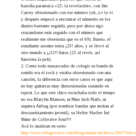
bazofia paranoica «23, la revelación», con Jim
Carrey obsesionado con ese número (ok, yo la ví
y después empecé a encontrar el númerito en los
diarios bastante seguido, pero por ahora sigo
cruzandome más seguido con el número que
realmente me obsesiona que es el 69). Bueno, el
estudiante asesino tenía ¡23! años, y se llevó al
otro mundo a ¡¡32!! ñatos (23 al revés, así
funciona la peli).
2. Como todo masacrador de colegio su banda de
sonido era el rock y estaba obsesionado con una
canción, la diferencia con otros casos es que aquí
no hay guitarras muy distorsionadas sonando en
repeat. Lo que este chico escuchaba todo el tiempo
no era Marylin Manson, ni Nine Inch Nails, ni
siquiera Airbag (por nombrar bandas que incitan al
descuartizamiento juvenil), su Helter Skelter fué
Shine de Collective Soul!!!
Acá lo analizan en serio:
http://www.villagevoice.com/blogs/music/archives/2007/04/co