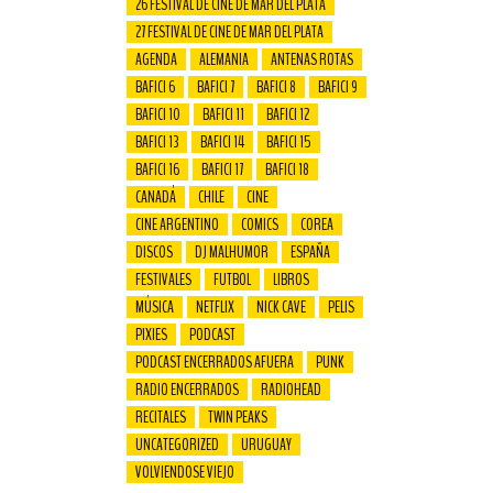
26 FESTIVAL DE CINE DE MAR DEL PLATA
27 FESTIVAL DE CINE DE MAR DEL PLATA
AGENDA
ALEMANIA
ANTENAS ROTAS
BAFICI 6
BAFICI 7
BAFICI 8
BAFICI 9
BAFICI 10
BAFICI 11
BAFICI 12
BAFICI 13
BAFICI 14
BAFICI 15
BAFICI 16
BAFICI 17
BAFICI 18
CANADÁ
CHILE
CINE
CINE ARGENTINO
COMICS
COREA
DISCOS
DJ MALHUMOR
ESPAÑA
FESTIVALES
FUTBOL
LIBROS
MÚSICA
NETFLIX
NICK CAVE
PELIS
PIXIES
PODCAST
PODCAST ENCERRADOS AFUERA
PUNK
RADIO ENCERRADOS
RADIOHEAD
RECITALES
TWIN PEAKS
UNCATEGORIZED
URUGUAY
VOLVIENDOSE VIEJO