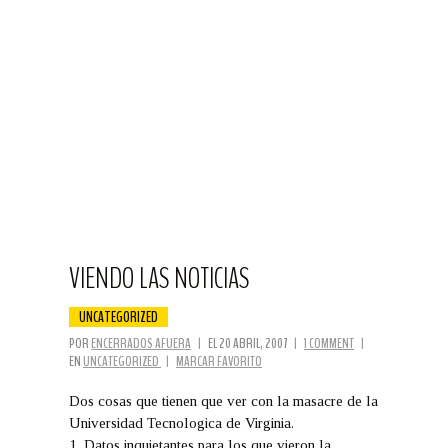
VIENDO LAS NOTICIAS
UNCATEGORIZED
POR
ENCERRADOS AFUERA
|
EL 20 ABRIL, 2007
|
1 COMMENT
|
EN
UNCATEGORIZED
|
MARCAR FAVORITO
Dos cosas que tienen que ver con la masacre de la
Universidad Tecnologica de Virginia.
1. Datos inquietantes para los que vieron la