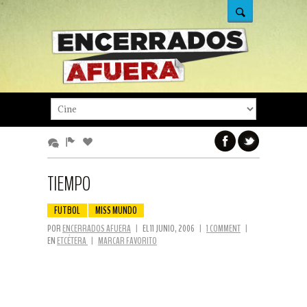
TIEMPO
FUTBOL
MISS MUNDO
POR
ENCERRADOS AFUERA
|
EL 11 JUNIO, 2006
|
1 COMMENT
|
EN
ETCÉTERA
|
MARCAR FAVORITO