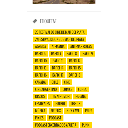
ETIQUETAS
26 FESTIVAL DE CINE DE MAR DEL PLATA
27 FESTIVAL DE CINE DE MAR DEL PLATA
AGENDA
ALEMANIA
ANTENAS ROTAS
BAFICI 6
BAFICI 7
BAFICI 8
BAFICI 9
BAFICI 10
BAFICI 11
BAFICI 12
BAFICI 13
BAFICI 14
BAFICI 15
BAFICI 16
BAFICI 17
BAFICI 18
CANADÁ
CHILE
CINE
CINE ARGENTINO
COMICS
COREA
DISCOS
DJ MALHUMOR
ESPAÑA
FESTIVALES
FUTBOL
LIBROS
MÚSICA
NETFLIX
NICK CAVE
PELIS
PIXIES
PODCAST
PODCAST ENCERRADOS AFUERA
PUNK