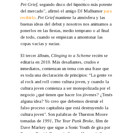
Pet Grief
, segundo disco del hipnótico más potente
del mercado”, afirmó el amigo DJ Malhumor
para
recibirlo
.
Pet Grief
mantiene la atmósfera y las
buenas ideas del debut y nosotros nos animamos a
ponerlos en las fiestas, medio temprano o al final
de todo, cuando se empiezan a amontonar las
copas vacías y sucias.
El tercer álbum,
Clinging to a Scheme
recién se
editaría en 2010. Más desafiantes, crudos e
inmediatos, comienzan un tema con una frase que
es toda una declaración de principios: “La gente ve
al rock and roll como cultura joven, y cuando la
cultura joven comienza a ser monopolizada por el
negocio ¿qué tienen que hacer los jóvenes? ¿Tenés
alguna idea? Yo creo que debemos destruir el
falso proceso capitalista que está destruyendo la
cultura joven”. Son palabras de Thurston Moore
tomadas de
1991, The Year Punk Broke
, film de
Dave Markey que sigue a Sonic Youth de gira por