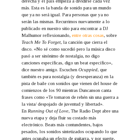
derecha y el país empieza a dividirse cada vez
más. Esta es la banda de sonido para un mundo
que ya no será igual. Para personas que ya no
serán las mismas. Recurrimos nuevamente a lo
publicado en nuestro sitio para encontrar a DJ
Malhumor reflexionando,
entre otras cosas
, sobre
Teach Me To Forget
, la canción que cierra el
disco. «No sé como sucedió pero la música disco
pasó a ser sinónimo de nostalgia, no digo
canciones específicas, digo un beat específico»,
dice nuestro amigo. Escuchen
Ocuppied
, que
también es pura nostalgia (y desesperanza) en la
pista de baile con sonidos que vienen del house de
comienzos de los 90 mientras Duncanson canta
frases como «Te tomaron de rehén sin una guerra a
la vista/ despojado de juventud y libertad».
En
Running Out of Love
, The Radio Dept abre una
nueva etapa y deja fluir su costado más
electrónico. Beats más contundentes, bajos
pesados, los sonidos sintetizados ocupando lo que
antes ocupaba un efecto de guitarra, y por suerte,