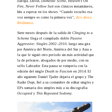
Europa.
David
,
Domestic Scene
,
Heaven’s On
Fire
,
Never Follow Suit
son clásicos instantáneos,
hits a esperar en los shows. “Cuando escucho esa
voz siempre es como la primera vez”,
dice ahora
Malhumor
.
Siete meses después de la salida de
Clinging to a
Scheme
llega el compilado doble
Passive
Aggressive: Singles 2002–2010
, luego una gira
por América del Norte, América del Sur y Asia a
la que le siguió otro período sin más actividad que
la de pelearse, abogados de por medio, con su
sello Labrador. Esta pausa se rompería con la
edición del single
Death to Fascism
en 2014. El
año siguiente Daniel Tjader dejaría el grupo y The
Radio Dept, fiel a su costumbre de editar singles y
EPs sumaría dos simples más a su discografía:
Occupied
y
This Repeated Sodomy
.