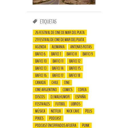
ETIQUETAS
26 FESTIVAL DE CINE DE MAR DEL PLATA
27 FESTIVAL DE CINE DE MAR DEL PLATA
AGENDA
ALEMANIA
ANTENAS ROTAS
BAFICI 6
BAFICI 7
BAFICI 8
BAFICI 9
BAFICI 10
BAFICI 11
BAFICI 12
BAFICI 13
BAFICI 14
BAFICI 15
BAFICI 16
BAFICI 17
BAFICI 18
CANADÁ
CHILE
CINE
CINE ARGENTINO
COMICS
COREA
DISCOS
DJ MALHUMOR
ESPAÑA
FESTIVALES
FUTBOL
LIBROS
MÚSICA
NETFLIX
NICK CAVE
PELIS
PIXIES
PODCAST
PODCAST ENCERRADOS AFUERA
PUNK