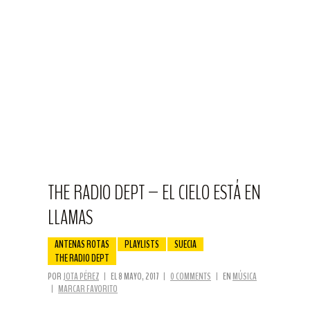
THE RADIO DEPT – EL CIELO ESTÁ EN
LLAMAS
ANTENAS ROTAS
PLAYLISTS
SUECIA
THE RADIO DEPT
POR
JOTA PÉREZ
|
EL 8 MAYO, 2017
|
0 COMMENTS
|
EN
MÚSICA
|
MARCAR FAVORITO