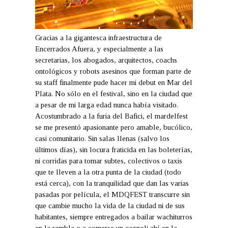
Gracias a la gigantesca infraestructura de
Encerrados Afuera, y especialmente a las
secretarias, los abogados, arquitectos, coachs
ontológicos y robots asesinos que forman parte de
su staff finalmente pude hacer mi debut en Mar del
Plata. No sólo en el festival, sino en la ciudad que
a pesar de mi larga edad nunca había visitado.
Acostumbrado a la furia del Bafici, el mardelfest
se me presentó apasionante pero amable, bucólico,
casi comunitario. Sin salas llenas (salvo los
últimos días), sin locura fraticida en las boleterías,
ni corridas para tomar subtes, colectivos o taxis
que te lleven a la otra punta de la ciudad (todo
está cerca), con la tranquilidad que dan las varias
pasadas por película, el MDQFEST transcurre sin
que cambie mucho la vida de la ciudad ni de sus
habitantes, siempre entregados a bailar wachiturros
en la rambla o a comerse un cagnoli ahí en la