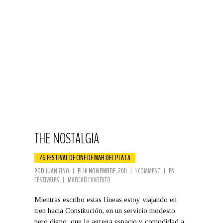
THE NOSTALGIA
26 FESTIVAL DE CINE DE MAR DEL PLATA
POR
JUAN ZINO
|
EL 16 NOVIEMBRE, 2011
|
1 COMMENT
|
EN
FESTIVALES
|
MARCAR FAVORITO
Mientras escribo estas líneas estoy viajando en
tren hacia Constitución, en un servicio modesto
pero digno, que le agrega espacio y comodidad a