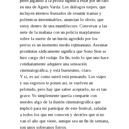
pibes jugando a la pelota significa estar por un rato
en una de Agnés Varda. Los diálogos torpes, que
incluyen intentos frustados de resumir tramas y
polémicas interminables, anuncian lo obvio, que
estoy dentro de una mumblecore. Conversar a las
siete de la mañana con un policía marplatense
sobre la suerte de un hurón agredido por los
perros es un momento medio rejtmaniano. Asesinar
prostitutas sádicamente significa que Sono Sion se
hizo cargo del rodaje. En fin, todo lo que uno hace
cotidianamente adquiere una sensación
cinematográfica, y está buenísimo, claro.
Y sí, es así como usted está pensando. Los viajes
y sus regresos te ponen así, te vuelven un
pelotudo, pero hay que saber aceptarlo, no es tan
grave. Yo simplemente quería compartir con
ustedes algo de la ilusión cinematográfica que
implicó para mí participar de este festival, saludar
a todos los que me conocen y decirles que si no
van el año que viene, aunque sea un fin de semana,
son unos soberanos forros.