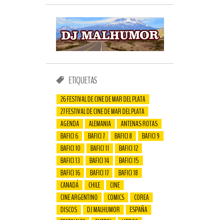
ETIQUETAS
26 FESTIVAL DE CINE DE MAR DEL PLATA
27 FESTIVAL DE CINE DE MAR DEL PLATA
AGENDA
ALEMANIA
ANTENAS ROTAS
BAFICI 6
BAFICI 7
BAFICI 8
BAFICI 9
BAFICI 10
BAFICI 11
BAFICI 12
BAFICI 13
BAFICI 14
BAFICI 15
BAFICI 16
BAFICI 17
BAFICI 18
CANADÁ
CHILE
CINE
CINE ARGENTINO
COMICS
COREA
DISCOS
DJ MALHUMOR
ESPAÑA