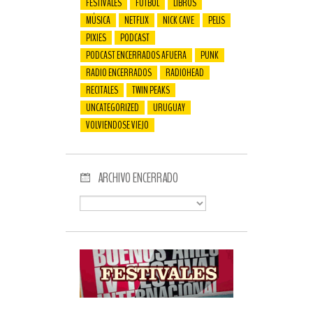
FESTIVALES
FUTBOL
LIBROS
MÚSICA
NETFLIX
NICK CAVE
PELIS
PIXIES
PODCAST
PODCAST ENCERRADOS AFUERA
PUNK
RADIO ENCERRADOS
RADIOHEAD
RECITALES
TWIN PEAKS
UNCATEGORIZED
URUGUAY
VOLVIENDOSE VIEJO
ARCHIVO ENCERRADO