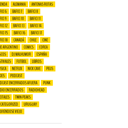
ENDA
ALEMANIA
ANTENAS ROTAS
FICI 6
BAFICI 7
BAFICI 8
FICI 9
BAFICI 10
BAFICI 11
ICI 12
BAFICI 13
BAFICI 14
FICI 15
BAFICI 16
BAFICI 17
FICI 18
CANADÁ
CHILE
CINE
NE ARGENTINO
COMICS
COREA
SCOS
DJ MALHUMOR
ESPAÑA
STIVALES
FUTBOL
LIBROS
SICA
NETFLIX
NICK CAVE
PELIS
XIES
PODCAST
DCAST ENCERRADOS AFUERA
PUNK
DIO ENCERRADOS
RADIOHEAD
CITALES
TWIN PEAKS
CATEGORIZED
URUGUAY
LVIENDOSE VIEJO