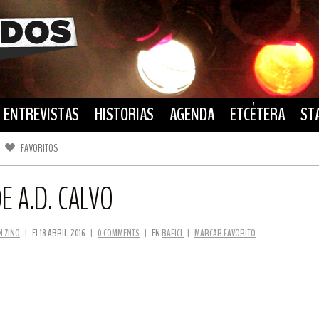
ENTREVISTAS
HISTORIAS
AGENDA
ETCÉTERA
ST
FAVORITOS
FACEBOOK
TWITTER
E A.D. CALVO
N ZINO
|
EL 18 ABRIL, 2016
|
0 COMMENTS
|
EN
BAFICI
|
MARCAR FAVORITO