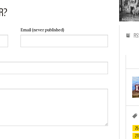
R?
Email
(never published)
RS
26
27