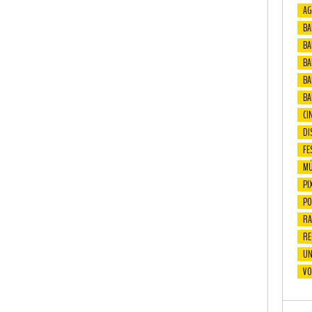
AG
BA
BA
BAF
BA
BA
CI
DI
FE
MÚ
PI
PO
RA
RE
UN
VO