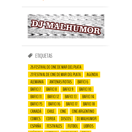
ETIQUETAS
26 FESTIVAL DE CINE DE MAR DEL PLATA
27 FESTIVAL DE CINE DE MAR DEL PLATA
AGENDA
ALEMANIA
ANTENAS ROTAS
BAFICI 6
BAFICI 7
BAFICI 8
BAFICI 9
BAFICI 10
BAFICI 11
BAFICI 12
BAFICI 13
BAFICI 14
BAFICI 15
BAFICI 16
BAFICI 17
BAFICI 18
CANADÁ
CHILE
CINE
CINE ARGENTINO
COMICS
COREA
DISCOS
DJ MALHUMOR
ESPAÑA
FESTIVALES
FUTBOL
LIBROS