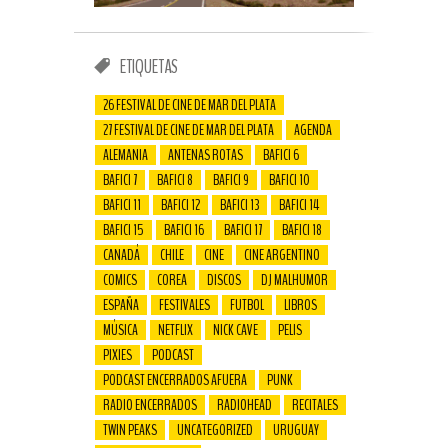
ETIQUETAS
26 FESTIVAL DE CINE DE MAR DEL PLATA
27 FESTIVAL DE CINE DE MAR DEL PLATA
AGENDA
ALEMANIA
ANTENAS ROTAS
BAFICI 6
BAFICI 7
BAFICI 8
BAFICI 9
BAFICI 10
BAFICI 11
BAFICI 12
BAFICI 13
BAFICI 14
BAFICI 15
BAFICI 16
BAFICI 17
BAFICI 18
CANADÁ
CHILE
CINE
CINE ARGENTINO
COMICS
COREA
DISCOS
DJ MALHUMOR
ESPAÑA
FESTIVALES
FUTBOL
LIBROS
MÚSICA
NETFLIX
NICK CAVE
PELIS
PIXIES
PODCAST
PODCAST ENCERRADOS AFUERA
PUNK
RADIO ENCERRADOS
RADIOHEAD
RECITALES
TWIN PEAKS
UNCATEGORIZED
URUGUAY