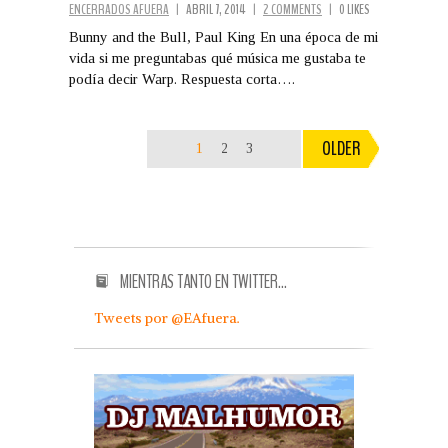
ENCERRADOS AFUERA
|
ABRIL 7, 2014
|
2 COMMENTS
|
0 LIKES
Bunny and the Bull, Paul King En una época de mi
vida si me preguntabas qué música me gustaba te
podía decir Warp. Respuesta corta….
OLDER
1
2
3
MIENTRAS TANTO EN TWITTER…
Tweets por @EAfuera.