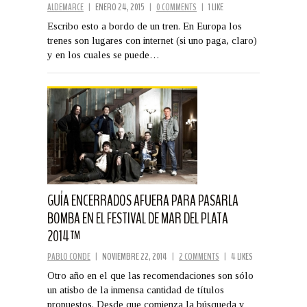
ALDEMARCE
|
ENERO 24, 2015
|
0 COMMENTS
|
1 LIKE
Escribo esto a bordo de un tren. En Europa los
trenes son lugares con internet (si uno paga, claro)
y en los cuales se puede…
GUÍA ENCERRADOS AFUERA PARA PASARLA
BOMBA EN EL FESTIVAL DE MAR DEL PLATA
2014™
PABLO CONDE
|
NOVIEMBRE 22, 2014
|
2 COMMENTS
|
4 LIKES
Otro año en el que las recomendaciones son sólo
un atisbo de la inmensa cantidad de títulos
propuestos. Desde que comienza la búsqueda y