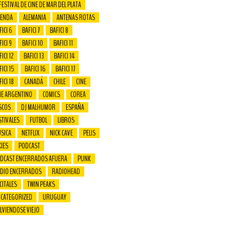
 FESTIVAL DE CINE DE MAR DEL PLATA
ENDA
ALEMANIA
ANTENAS ROTAS
FICI 6
BAFICI 7
BAFICI 8
FICI 9
BAFICI 10
BAFICI 11
ICI 12
BAFICI 13
BAFICI 14
FICI 15
BAFICI 16
BAFICI 17
FICI 18
CANADÁ
CHILE
CINE
NE ARGENTINO
COMICS
COREA
SCOS
DJ MALHUMOR
ESPAÑA
STIVALES
FUTBOL
LIBROS
SICA
NETFLIX
NICK CAVE
PELIS
XIES
PODCAST
DCAST ENCERRADOS AFUERA
PUNK
DIO ENCERRADOS
RADIOHEAD
CITALES
TWIN PEAKS
CATEGORIZED
URUGUAY
LVIENDOSE VIEJO