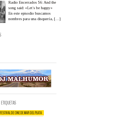
Radio Encerrados 56: And the
song said: «Let’s be happy»
En este episodio buscamos
nombres para una disquería,
[…]
S
ETIQUETAS
 FESTIVAL DE CINE DE MAR DEL PLATA