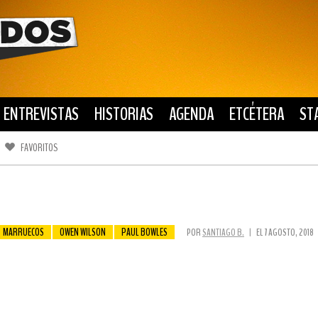
ENTREVISTAS
HISTORIAS
AGENDA
ETCÉTERA
ST
FAVORITOS
FACEBOOK
TWITTER
MARRUECOS
OWEN WILSON
PAUL BOWLES
POR
SANTIAGO B.
|
EL 7 AGOSTO, 2018