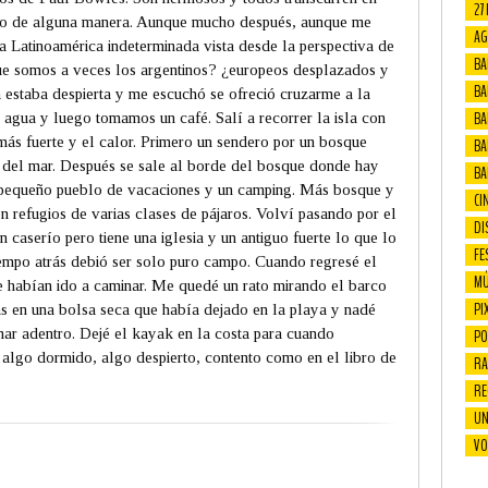
27
co de alguna manera. Aunque mucho después, aunque me
AG
na Latinoamérica indeterminada vista desde la perspectiva de
BA
ue somos a veces los argentinos? ¿europeos desplazados y
BA
 estaba despierta y me escuchó se ofreció cruzarme a la
BAF
l agua y luego tomamos un café. Salí a recorrer la isla con
 más fuerte y el calor. Primero un sendero por un bosque
BA
s del mar. Después se sale al borde del bosque donde hay
BA
 pequeño pueblo de vacaciones y un camping. Más bosque y
CI
on refugios de varias clases de pájaros. Volví pasando por el
DI
 caserío pero tiene una iglesia y un antiguo fuerte lo que lo
FE
tiempo atrás debió ser solo puro campo. Cuando regresé el
MÚ
e habían ido a caminar. Me quedé un rato mirando el barco
PI
as en una bolsa seca que había dejado en la playa y nadé
mar adentro. Dejé el kayak en la costa para cuando
PO
, algo dormido, algo despierto, contento como en el libro de
RA
RE
UN
VO