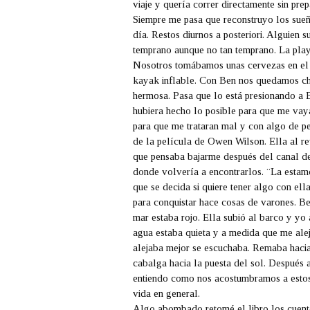
viaje y quería correr directamente sin pre
Siempre me pasa que reconstruyo los sueñ
día. Restos diurnos a posteriori. Alguien 
temprano aunque no tan temprano. La play
Nosotros tomábamos unas cervezas en el t
kayak inflable. Con Ben nos quedamos cha
hermosa. Pasa que lo está presionando a 
hubiera hecho lo posible para que me vay
para que me trataran mal y con algo de pe
de la película de Owen Wilson. Ella al r
que pensaba bajarme después del canal d
donde volvería a encontrarlos. ¨La estamo
que se decida si quiere tener algo con ell
para conquistar hace cosas de varones. Be
mar estaba rojo. Ella subió al barco y yo
agua estaba quieta y a medida que me ale
alejaba mejor se escuchaba. Remaba haci
cabalga hacia la puesta del sol. Después
entiendo como nos acostumbramos a esto
vida en general.
Algo abombado retomé el libro los cuent