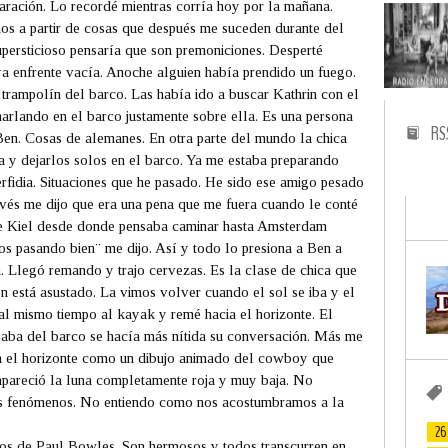
paración. Lo recordé mientras corría hoy por la mañana.
os a partir de cosas que después me suceden durante del
supersticioso pensaría que son premoniciones. Desperté
a enfrente vacía. Anoche alguien había prendido un fuego.
rampolín del barco. Las había ido a buscar Kathrin con el
rlando en el barco justamente sobre ella. Es una persona
RS
Ben. Cosas de alemanes. En otra parte del mundo la chica
a y dejarlos solos en el barco. Ya me estaba preparando
rfidia. Situaciones que he pasado. He sido ese amigo pesado
evés me dijo que era una pena que me fuera cuando le conté
e Kiel desde donde pensaba caminar hasta Amsterdam
s pasando bien¨ me dijo. Así y todo lo presiona a Ben a
a. Llegó remando y trajo cervezas. Es la clase de chica que
n está asustado. La vimos volver cuando el sol se iba y el
 al mismo tiempo al kayak y remé hacia el horizonte. El
jaba del barco se hacía más nítida su conversación. Más me
a el horizonte como un dibujo animado del cowboy que
 apareció la luna completamente roja y muy baja. No
s fenómenos. No entiendo como nos acostumbramos a la
26
os de Paul Bowles. Son hermosos y todos transcurren en