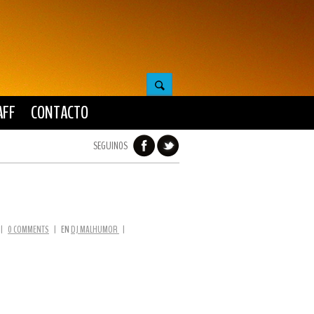
AFF
CONTACTO
SEGUINOS
|
0 COMMENTS
|
EN
DJ MALHUMOR
|