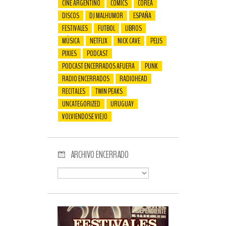
CINE ARGENTINO
COMICS
COREA
DISCOS
DJ MALHUMOR
ESPAÑA
FESTIVALES
FUTBOL
LIBROS
MÚSICA
NETFLIX
NICK CAVE
PELIS
PIXIES
PODCAST
PODCAST ENCERRADOS AFUERA
PUNK
RADIO ENCERRADOS
RADIOHEAD
RECITALES
TWIN PEAKS
UNCATEGORIZED
URUGUAY
VOLVIENDOSE VIEJO
ARCHIVO ENCERRADO