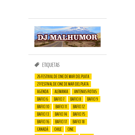
ETIQUETAS
26 FESTIVAL DE CINE DE MAR DEL PLATA
27 FESTIVAL DE CINE DE MAR DEL PLATA
AGENDA
ALEMANIA
ANTENAS ROTAS
BAFICI 6
BAFICI 7
BAFICI 8
BAFICI 9
BAFICI 10
BAFICI 11
BAFICI 12
BAFICI 13
BAFICI 14
BAFICI 15
BAFICI 16
BAFICI 17
BAFICI 18
CANADÁ
CHILE
CINE