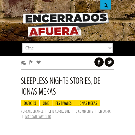
SLEEPLESS NIGHTS STORIES, DE
JONAS MEKAS
BAFICI 15
CINE
FESTIVALES
JONAS MEKAS
POR
ALDEMARCE
|
EL 13 ABRIL, 2013
|
0 COMMENTS
|
EN
BAFICI
|
MARCAR FAVORITO