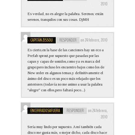
2010
Es verdad, no es alegre la palabra. Serenos; están
serenos, tranquilos con sus cosas. DjMH
CAPITÁN ZISSOU
RESPONDER
on 24 febrero, 2010
Es cierto,en la base de las canciones hay un eco a
Prefab sprout,por supuesto que pasadas por las
capas y capas de sonidos,como ya es marca del
grupo;pero incluso les encuentro bajos como los de
New order en algunos temas,y definitivamente el
ánimo del disco es un poco más relajado que los
anteriores (todavía no me animo a usar la palabra
"alegre" con ellos,pero faltará poco...)
ENCERRADOSAFUERA
RESPONDER
on 24 febrero,
2010
Sería muy lindo por supuesto. A mí también cada
disco me gusta más, o mejor dicho, cada disco hace