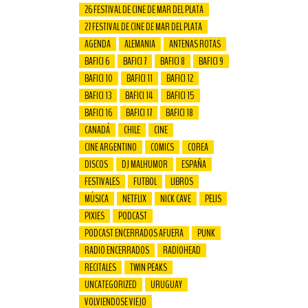
26 FESTIVAL DE CINE DE MAR DEL PLATA
27 FESTIVAL DE CINE DE MAR DEL PLATA
AGENDA
ALEMANIA
ANTENAS ROTAS
BAFICI 6
BAFICI 7
BAFICI 8
BAFICI 9
BAFICI 10
BAFICI 11
BAFICI 12
BAFICI 13
BAFICI 14
BAFICI 15
BAFICI 16
BAFICI 17
BAFICI 18
CANADÁ
CHILE
CINE
CINE ARGENTINO
COMICS
COREA
DISCOS
DJ MALHUMOR
ESPAÑA
FESTIVALES
FUTBOL
LIBROS
MÚSICA
NETFLIX
NICK CAVE
PELIS
PIXIES
PODCAST
PODCAST ENCERRADOS AFUERA
PUNK
RADIO ENCERRADOS
RADIOHEAD
RECITALES
TWIN PEAKS
UNCATEGORIZED
URUGUAY
VOLVIENDOSE VIEJO