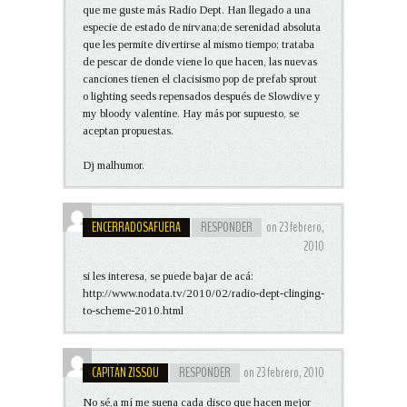
que me guste más Radio Dept. Han llegado a una
especie de estado de nirvana;de serenidad absoluta
que les permite divertirse al mismo tiempo; trataba
de pescar de donde viene lo que hacen, las nuevas
canciones tienen el clacisismo pop de prefab sprout
o lighting seeds repensados después de Slowdive y
my bloody valentine. Hay más por supuesto, se
aceptan propuestas.
Dj malhumor.
ENCERRADOSAFUERA
RESPONDER
on 23 febrero,
2010
si les interesa, se puede bajar de acá:
http://www.nodata.tv/2010/02/radio-dept-clinging-
to-scheme-2010.html
CAPITÁN ZISSOU
RESPONDER
on 23 febrero, 2010
No sé,a mí me suena cada disco que hacen mejor