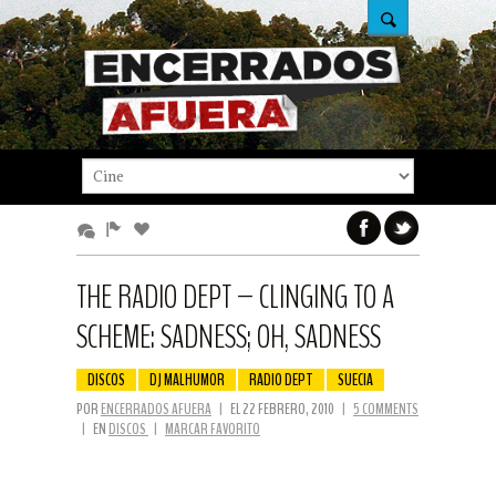
THE RADIO DEPT – CLINGING TO A
SCHEME: SADNESS; OH, SADNESS
DISCOS
DJ MALHUMOR
RADIO DEPT
SUECIA
POR
ENCERRADOS AFUERA
|
EL 22 FEBRERO, 2010
|
5 COMMENTS
|
EN
DISCOS
|
MARCAR FAVORITO