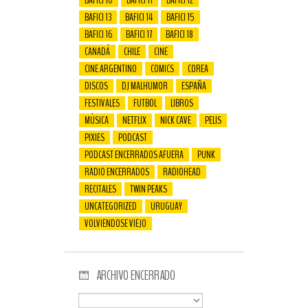
BAFICI 10
BAFICI 11
BAFICI 12
BAFICI 13
BAFICI 14
BAFICI 15
BAFICI 16
BAFICI 17
BAFICI 18
CANADÁ
CHILE
CINE
CINE ARGENTINO
COMICS
COREA
DISCOS
DJ MALHUMOR
ESPAÑA
FESTIVALES
FUTBOL
LIBROS
MÚSICA
NETFLIX
NICK CAVE
PELIS
PIXIES
PODCAST
PODCAST ENCERRADOS AFUERA
PUNK
RADIO ENCERRADOS
RADIOHEAD
RECITALES
TWIN PEAKS
UNCATEGORIZED
URUGUAY
VOLVIENDOSE VIEJO
ARCHIVO ENCERRADO