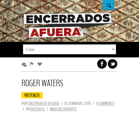
ROGER WATERS
RECITALES
POR
ENCERRADOS AFUERA
|
EL 20 MARZO, 2007
|
0 COMMENTS
|
EN
RECITALES
|
MARCAR FAVORITO