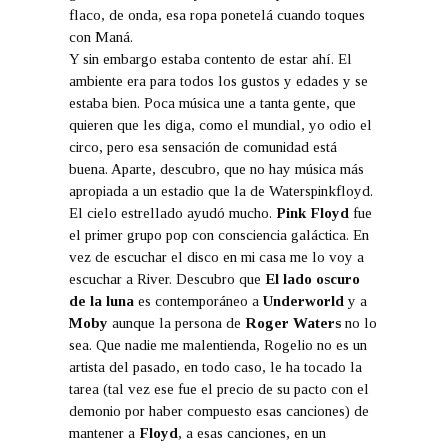
flaco, de onda, esa ropa ponetelá cuando toques
con Maná.
Y sin embargo estaba contento de estar ahí. El
ambiente era para todos los gustos y edades y se
estaba bien. Poca música une a tanta gente, que
quieren que les diga, como el mundial, yo odio el
circo, pero esa sensación de comunidad está
buena. Aparte, descubro, que no hay música más
apropiada a un estadio que la de Waterspinkfloyd.
El cielo estrellado ayudó mucho.
Pink Floyd
fue
el primer grupo pop con consciencia galáctica. En
vez de escuchar el disco en mi casa me lo voy a
escuchar a River. Descubro que
El lado oscuro
de la luna
es contemporáneo a
Underworld
y a
Moby
aunque la persona de
Roger Waters
no lo
sea. Que nadie me malentienda, Rogelio no es un
artista del pasado, en todo caso, le ha tocado la
tarea (tal vez ese fue el precio de su pacto con el
demonio por haber compuesto esas canciones) de
mantener a
Floyd
, a esas canciones, en un