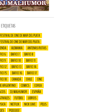
ETIQUETAS
 FESTIVAL DE CINE DE MAR DEL PLATA
 FESTIVAL DE CINE DE MAR DEL PLATA
ENDA
ALEMANIA
ANTENAS ROTAS
FICI 6
BAFICI 7
BAFICI 8
FICI 9
BAFICI 10
BAFICI 11
ICI 12
BAFICI 13
BAFICI 14
FICI 15
BAFICI 16
BAFICI 17
FICI 18
CANADÁ
CHILE
CINE
NE ARGENTINO
COMICS
COREA
SCOS
DJ MALHUMOR
ESPAÑA
STIVALES
FUTBOL
LIBROS
SICA
NETFLIX
NICK CAVE
PELIS
XIES
PODCAST