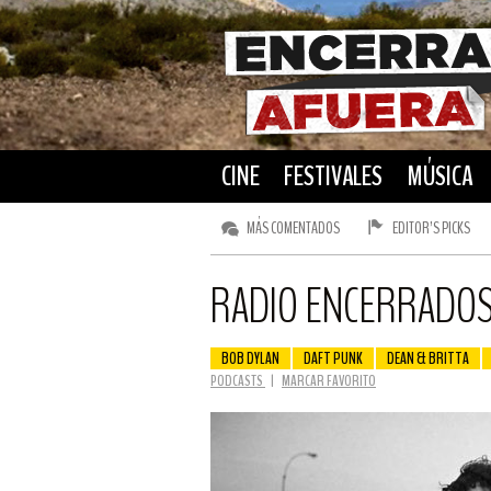
CINE
FESTIVALES
MÚSICA
MÁS COMENTADOS
EDITOR’S PICKS
RADIO ENCERRADOS 
BOB DYLAN
DAFT PUNK
DEAN & BRITTA
PODCASTS
|
MARCAR FAVORITO