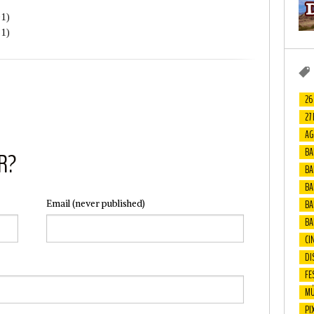
01)
81)
26
27
AG
BA
R?
BA
BAF
BA
Email
(never published)
BA
CI
DI
FE
MÚ
PI