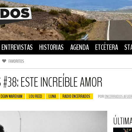
ENTREVISTAS
HISTORIAS
AGENDA
ETCÉTERA
ST
FAVORITOS
FACEBOOK
TWITTER
#38: ESTE INCREÍBLE AMOR
DEAN WAREHAM
LOU REED
LUNA
RADIO ENCERRADOS
POR
ENCERRADOS AFUE
ÚLTIM