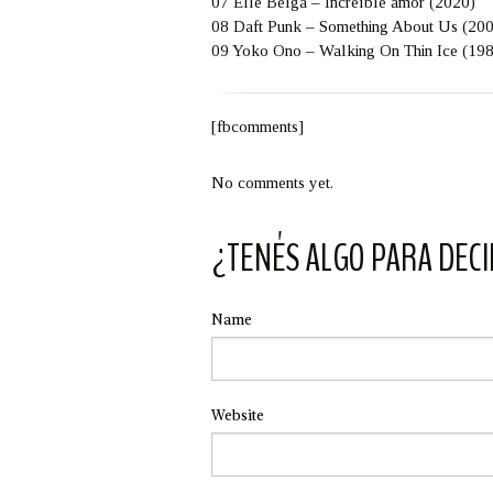
07 Elle Belga – Increíble amor (2020)
08 Daft Punk – Something About Us (20
09 Yoko Ono – Walking On Thin Ice (19
[fbcomments]
No comments yet.
¿TENÉS ALGO PARA DECI
Name
Website