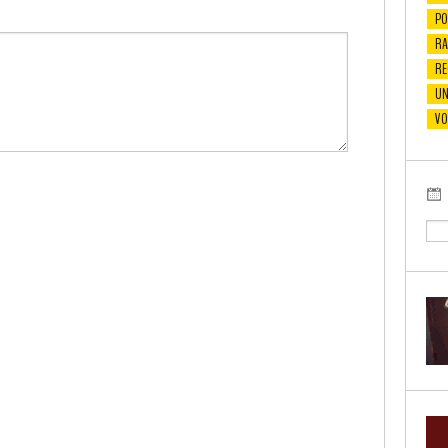
PO
RA
RE
UN
VO