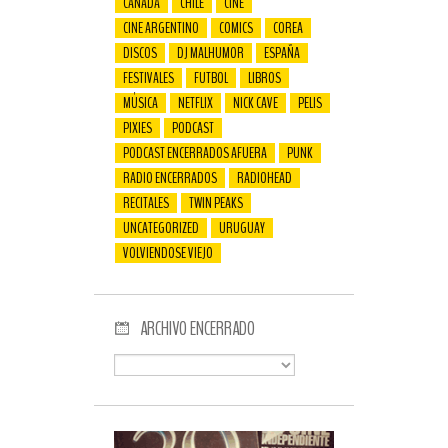
CANADÁ
CHILE
CINE
CINE ARGENTINO
COMICS
COREA
DISCOS
DJ MALHUMOR
ESPAÑA
FESTIVALES
FUTBOL
LIBROS
MÚSICA
NETFLIX
NICK CAVE
PELIS
PIXIES
PODCAST
PODCAST ENCERRADOS AFUERA
PUNK
RADIO ENCERRADOS
RADIOHEAD
RECITALES
TWIN PEAKS
UNCATEGORIZED
URUGUAY
VOLVIENDOSE VIEJO
ARCHIVO ENCERRADO