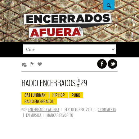
RADIO ENCERRADOS #29
BAZ LUHRMAN
HIP HOP
PUNK
RADIO ENCERRADOS
POR
ENCERRADOS AFUERA
|
EL 31 OCTUBRE, 2019
|
0 COMMENTS
|
EN
MÚSICA
|
MARCAR FAVORITO