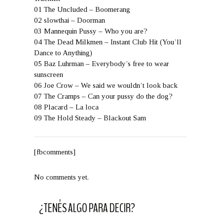
01 The Uncluded – Boomerang
02 slowthai – Doorman
03 Mannequin Pussy – Who you are?
04 The Dead Milkmen – Instant Club Hit (You’ll
Dance to Anything)
05 Baz Luhrman – Everybody’s free to wear
sunscreen
06 Joe Crow – We said we wouldn’t look back
07 The Cramps – Can your pussy do the dog?
08 Placard – La loca
09 The Hold Steady – Blackout Sam
[fbcomments]
No comments yet.
¿TENÉS ALGO PARA DECIR?