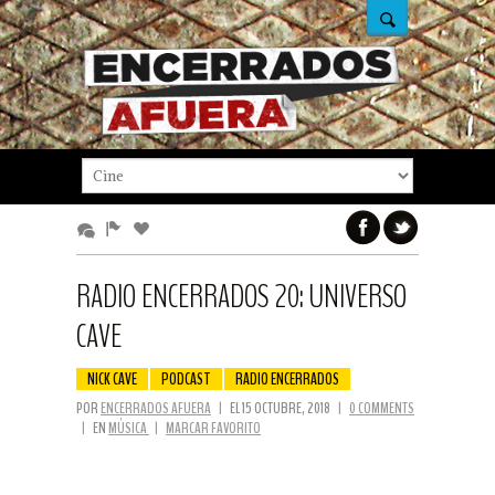
RADIO ENCERRADOS 20: UNIVERSO
CAVE
NICK CAVE
PODCAST
RADIO ENCERRADOS
POR
ENCERRADOS AFUERA
|
EL 15 OCTUBRE, 2018
|
0 COMMENTS
|
EN
MÚSICA
|
MARCAR FAVORITO