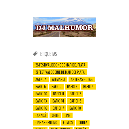
ETIQUETAS
26 FESTIVAL DE CINE DE MAR DEL PLATA
27 FESTIVAL DE CINE DE MAR DEL PLATA
AGENDA
ALEMANIA
ANTENAS ROTAS
BAFICI 6
BAFICI 7
BAFICI 8
BAFICI 9
BAFICI 10
BAFICI 11
BAFICI 12
BAFICI 13
BAFICI 14
BAFICI 15
BAFICI 16
BAFICI 17
BAFICI 18
CANADÁ
CHILE
CINE
CINE ARGENTINO
COMICS
COREA