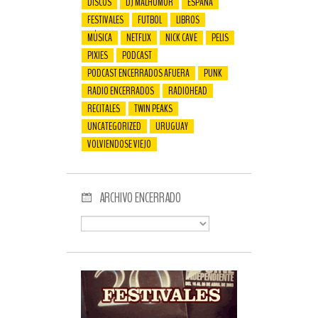
DISCOS
DJ MALHUMOR
ESPAÑA
FESTIVALES
FUTBOL
LIBROS
MÚSICA
NETFLIX
NICK CAVE
PELIS
PIXIES
PODCAST
PODCAST ENCERRADOS AFUERA
PUNK
RADIO ENCERRADOS
RADIOHEAD
RECITALES
TWIN PEAKS
UNCATEGORIZED
URUGUAY
VOLVIENDOSE VIEJO
ARCHIVO ENCERRADO