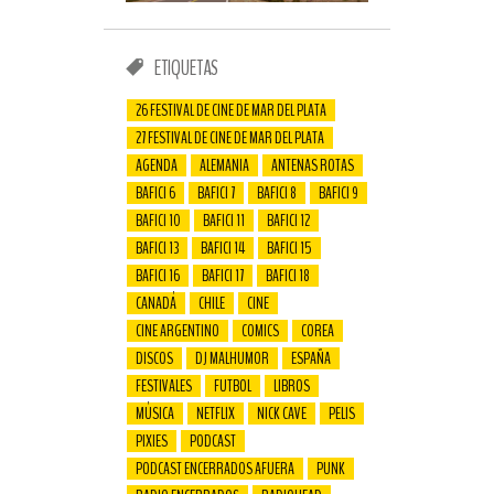
ETIQUETAS
26 FESTIVAL DE CINE DE MAR DEL PLATA
27 FESTIVAL DE CINE DE MAR DEL PLATA
AGENDA
ALEMANIA
ANTENAS ROTAS
BAFICI 6
BAFICI 7
BAFICI 8
BAFICI 9
BAFICI 10
BAFICI 11
BAFICI 12
BAFICI 13
BAFICI 14
BAFICI 15
BAFICI 16
BAFICI 17
BAFICI 18
CANADÁ
CHILE
CINE
CINE ARGENTINO
COMICS
COREA
DISCOS
DJ MALHUMOR
ESPAÑA
FESTIVALES
FUTBOL
LIBROS
MÚSICA
NETFLIX
NICK CAVE
PELIS
PIXIES
PODCAST
PODCAST ENCERRADOS AFUERA
PUNK