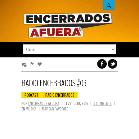
RADIO ENCERRADOS #03
PODCAST
RADIO ENCERRADOS
POR
ENCERRADOS AFUERA
|
EL 28 JULIO, 2016
|
0 COMMENTS
|
EN
MÚSICA
|
MARCAR FAVORITO