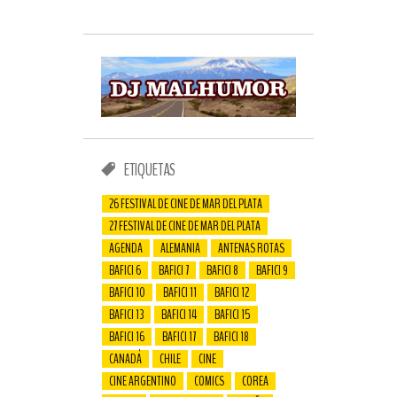
ETIQUETAS
26 FESTIVAL DE CINE DE MAR DEL PLATA
27 FESTIVAL DE CINE DE MAR DEL PLATA
AGENDA
ALEMANIA
ANTENAS ROTAS
BAFICI 6
BAFICI 7
BAFICI 8
BAFICI 9
BAFICI 10
BAFICI 11
BAFICI 12
BAFICI 13
BAFICI 14
BAFICI 15
BAFICI 16
BAFICI 17
BAFICI 18
CANADÁ
CHILE
CINE
CINE ARGENTINO
COMICS
COREA