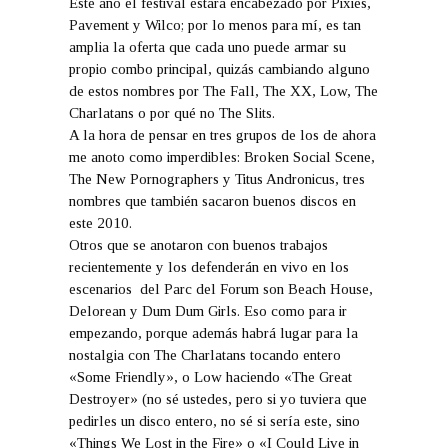
Este año el festival estará encabezado por Pixies,
Pavement y Wilco; por lo menos para mí, es tan
amplia la oferta que cada uno puede armar su
propio combo principal, quizás cambiando alguno
de estos nombres por The Fall, The XX, Low, The
Charlatans o por qué no The Slits.
A la hora de pensar en tres grupos de los de ahora
me anoto como imperdibles: Broken Social Scene,
The New Pornographers y Titus Andronicus, tres
nombres que también sacaron buenos discos en
este 2010.
Otros que se anotaron con buenos trabajos
recientemente y los defenderán en vivo en los
escenarios del Parc del Forum son Beach House,
Delorean y Dum Dum Girls. Eso como para ir
empezando, porque además habrá lugar para la
nostalgia con The Charlatans tocando entero
«Some Friendly», o Low haciendo «The Great
Destroyer» (no sé ustedes, pero si yo tuviera que
pedirles un disco entero, no sé si sería este, sino
«Things We Lost in the Fire» o «I Could Live in