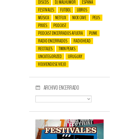
DISCOS
DJ MALHUMOR
ESPAÑA
FESTIVALES
FUTBOL
LIBROS
MÚSICA
NETFLIX
NICK CAVE
PELIS
PIXIES
PODCAST
PODCAST ENCERRADOS AFUERA
PUNK
RADIO ENCERRADOS
RADIOHEAD
RECITALES
TWIN PEAKS
UNCATEGORIZED
URUGUAY
VOLVIENDOSE VIEJO
ARCHIVO ENCERRADO