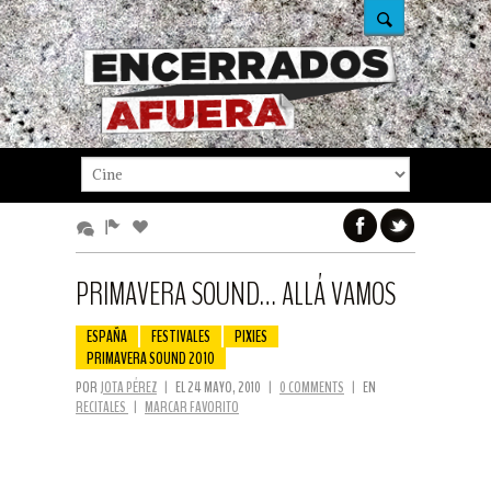
PRIMAVERA SOUND… ALLÁ VAMOS
ESPAÑA
FESTIVALES
PIXIES
PRIMAVERA SOUND 2010
POR
JOTA PÉREZ
|
EL 24 MAYO, 2010
|
0 COMMENTS
|
EN
RECITALES
|
MARCAR FAVORITO