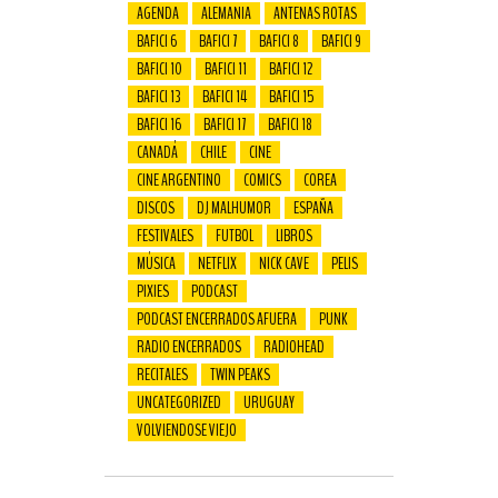
AGENDA
ALEMANIA
ANTENAS ROTAS
BAFICI 6
BAFICI 7
BAFICI 8
BAFICI 9
BAFICI 10
BAFICI 11
BAFICI 12
BAFICI 13
BAFICI 14
BAFICI 15
BAFICI 16
BAFICI 17
BAFICI 18
CANADÁ
CHILE
CINE
CINE ARGENTINO
COMICS
COREA
DISCOS
DJ MALHUMOR
ESPAÑA
FESTIVALES
FUTBOL
LIBROS
MÚSICA
NETFLIX
NICK CAVE
PELIS
PIXIES
PODCAST
PODCAST ENCERRADOS AFUERA
PUNK
RADIO ENCERRADOS
RADIOHEAD
RECITALES
TWIN PEAKS
UNCATEGORIZED
URUGUAY
VOLVIENDOSE VIEJO