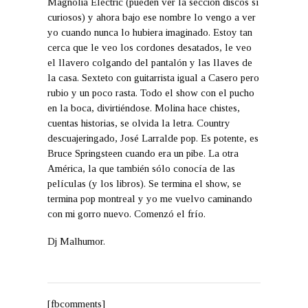
Magnolia Electric (pueden ver la sección discos sí
curiosos) y ahora bajo ese nombre lo vengo a ver
yo cuando nunca lo hubiera imaginado. Estoy tan
cerca que le veo los cordones desatados, le veo
el llavero colgando del pantalón y las llaves de
la casa. Sexteto con guitarrista igual a Casero pero
rubio y un poco rasta. Todo el show con el pucho
en la boca, divirtiéndose. Molina hace chistes,
cuentas historias, se olvida la letra. Country
descuajeringado, José Larralde pop. Es potente, es
Bruce Springsteen cuando era un pibe. La otra
América, la que también sólo conocía de las
películas (y los libros). Se termina el show, se
termina pop montreal y yo me vuelvo caminando
con mi gorro nuevo. Comenzó el frío.
Dj Malhumor.
[fbcomments]