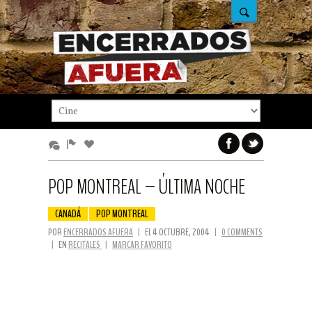
POP MONTREAL – ÚLTIMA NOCHE
CANADÁ
POP MONTREAL
POR
ENCERRADOS AFUERA
|
EL 4 OCTUBRE, 2004
|
0 COMMENTS
|
EN
RECITALES
|
MARCAR FAVORITO