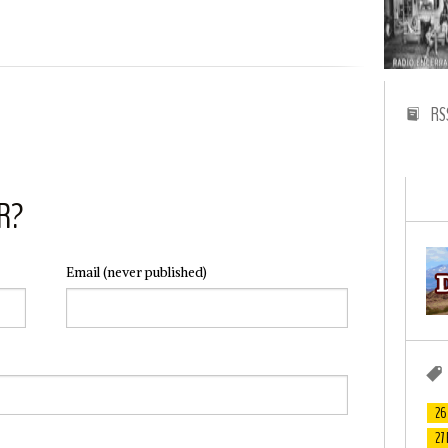
RS
R?
Email
(never published)
26
27