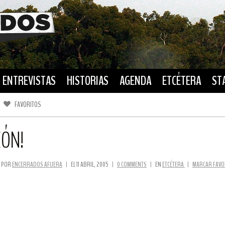
ENTREVISTAS
HISTORIAS
AGENDA
ETCÉTERA
ST
FAVORITOS
FACEBOOK
TWITTER
EÓN!
POR
ENCERRADOS AFUERA
|
EL 11 ABRIL, 2005
|
0 COMMENTS
|
EN
ETCÉTERA
|
MARCAR FAVO