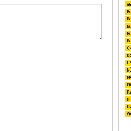
AG
BA
BA
BAF
BA
BA
CI
DI
FE
MÚ
PI
PO
RA
RE
UN
VO