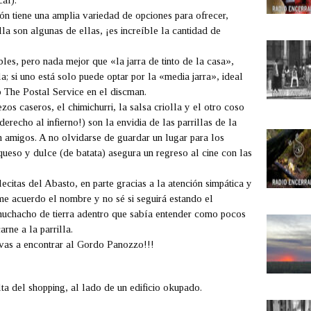
al).
ón
tiene una amplia variedad de opciones para ofrecer,
la son algunas de ellas, ¡es increíble la cantidad de
les, pero nada mejor que «la jarra de tinto de la casa»,
a; si uno está solo puede optar por la «media jarra», ideal
o
The Postal Service
en el discman.
zos caseros, el chimichurri, la salsa criolla y el otro coso
derecho al infierno!) son la envidia de las parrillas de la
 amigos. A no olvidarse de guardar un lugar para los
 queso y dulce (de batata) asegura un regreso al cine con las
lecitas del Abasto, en parte gracias a la atención simpática y
me acuerdo el nombre y no sé si seguirá estando el
 muchacho de tierra adentro que sabía entender como pocos
rne a la parrilla.
vas a encontrar al
Gordo Panozzo
!!!
a del shopping, al lado de un edificio okupado.