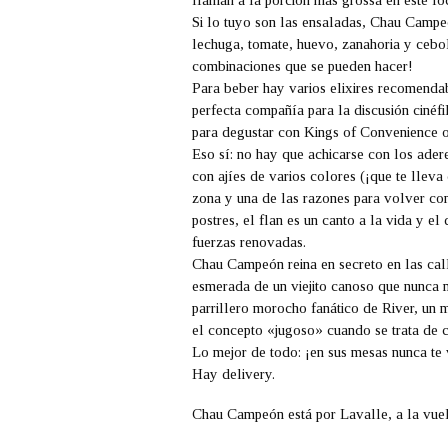
llaman a la porción más grossa en este loc
Si lo tuyo son las ensaladas,
Chau Campe
lechuga, tomate, huevo, zanahoria y cebol
combinaciones que se pueden hacer!
Para beber hay varios elixires recomendab
perfecta compañía para la discusión cinéfil
para degustar con
Kings of Convenience
Eso sí: no hay que achicarse con los adere
con ajíes de varios colores (¡que te lleva 
zona y una de las razones para volver con
postres, el flan es un canto a la vida y el
fuerzas renovadas.
Chau Campeón
reina en secreto en las cal
esmerada de un viejito canoso que nunca 
parrillero morocho fanático de River, un
el concepto «jugoso» cuando se trata de ca
Lo mejor de todo: ¡en sus mesas nunca te 
Hay delivery.
Chau Campeón está por Lavalle, a la vuelt