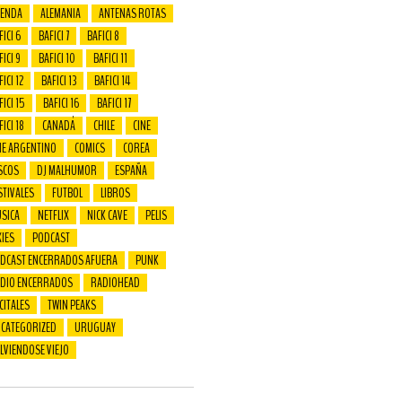
ENDA
ALEMANIA
ANTENAS ROTAS
FICI 6
BAFICI 7
BAFICI 8
FICI 9
BAFICI 10
BAFICI 11
ICI 12
BAFICI 13
BAFICI 14
FICI 15
BAFICI 16
BAFICI 17
FICI 18
CANADÁ
CHILE
CINE
NE ARGENTINO
COMICS
COREA
SCOS
DJ MALHUMOR
ESPAÑA
STIVALES
FUTBOL
LIBROS
SICA
NETFLIX
NICK CAVE
PELIS
XIES
PODCAST
DCAST ENCERRADOS AFUERA
PUNK
DIO ENCERRADOS
RADIOHEAD
CITALES
TWIN PEAKS
CATEGORIZED
URUGUAY
LVIENDOSE VIEJO