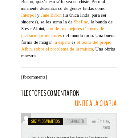
Bueno, quizás eso sólo sea un chiste. Pero al
inminente desembarco de gentes lindas como
Interpol
y
Jane Birkin
(la única linda, para ser
sinceros), se les suma la de
Shellac
, la banda de
Steve Albini,
uno de los mejores técnicos de
grabaciónproductores
del mundo todo. Una buena
forma de mitigar
la espera
es
el texto del propio
Albini sobre el problema de la música
. Una obrita
maestra.
[fbcomments]
1 LECTORES COMENTARON
UNITE A LA CHARLA
SUZI Y LOS VIAJEROS
RESPONDER
on 13 marzo,
2008
Y yo lo que hago es tomar las fotos de los famosos,