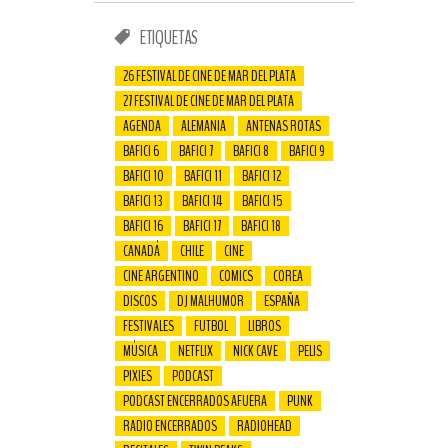
ETIQUETAS
26 FESTIVAL DE CINE DE MAR DEL PLATA
27 FESTIVAL DE CINE DE MAR DEL PLATA
AGENDA
ALEMANIA
ANTENAS ROTAS
BAFICI 6
BAFICI 7
BAFICI 8
BAFICI 9
BAFICI 10
BAFICI 11
BAFICI 12
BAFICI 13
BAFICI 14
BAFICI 15
BAFICI 16
BAFICI 17
BAFICI 18
CANADÁ
CHILE
CINE
CINE ARGENTINO
COMICS
COREA
DISCOS
DJ MALHUMOR
ESPAÑA
FESTIVALES
FUTBOL
LIBROS
MÚSICA
NETFLIX
NICK CAVE
PELIS
PIXIES
PODCAST
PODCAST ENCERRADOS AFUERA
PUNK
RADIO ENCERRADOS
RADIOHEAD