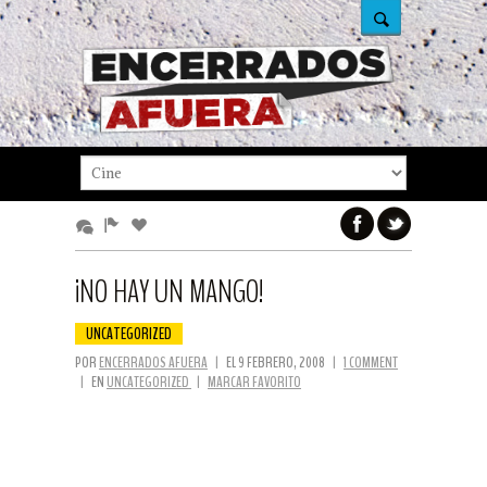
¡NO HAY UN MANGO!
UNCATEGORIZED
POR
ENCERRADOS AFUERA
|
EL 9 FEBRERO, 2008
|
1 COMMENT
|
EN
UNCATEGORIZED
|
MARCAR FAVORITO