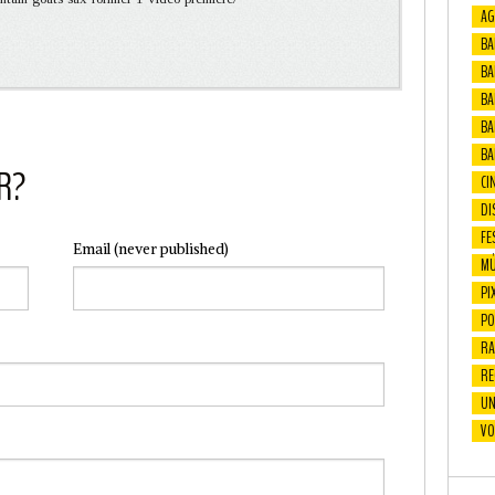
AG
BA
BA
BAF
BA
BA
R?
CI
DI
FE
Email
(never published)
MÚ
PI
PO
RA
RE
UN
VO