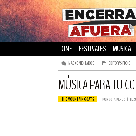
CINE
FESTIVALES
MÚSICA
MÁS COMENTADOS
EDITOR’S PICKS
MÚSICA PARA TU COC
THE MOUNTAIN GOATS
POR
JOTA PÉREZ
|
EL 2