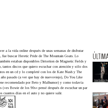
ver a la vida online después de unas semanas de disfrutar
ÚLTIM
l, fue buscar
Heretic Pride
de
The Mountain Goats
. Lo
también estaban disponibles
Dirtortion
de
Magnetic Fields
y
, tantos discos que quiero escuchar con atención y sólo dos
ntos en un cd y lo completé con los de
Kate Nash
y
The
 año pasado (a ver que hay de nuevoviejo),
Do You Like
iene recomendado por Beto y Malhumor) y como todavía
us
(«es
Bowie
de los 90s» pensé después de escuchar un par
s cuantos días en el auto y no quiere salir.