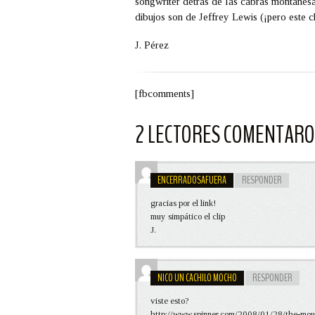
songwriter detrás de las cabras montañesa
dibujos son de
Jeffrey Lewis
(¡pero este 
J. Pérez
[fbcomments]
2 LECTORES COMENTAR
ENCERRADOSAFUERA
RESPONDER
gracias por el link!
muy simpático el clip
J.
NICO UN CACHILO MOCHO
RESPONDER
viste esto?
http://www.spinner.com/2008/01/28/the-moun