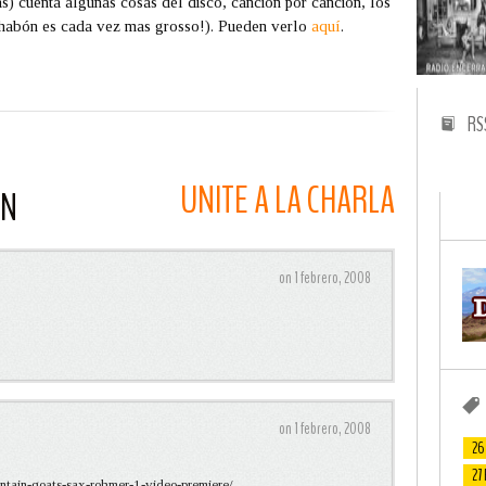
s) cuenta algunas cosas del disco, canción por canción, los
chabón es cada vez mas grosso!). Pueden verlo
aquí
.
RS
UNITE A LA CHARLA
ON
on 1 febrero, 2008
on 1 febrero, 2008
26
27
tain-goats-sax-rohmer-1-video-premiere/