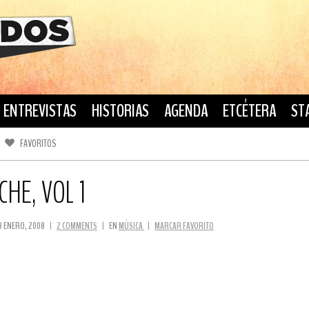
ENTREVISTAS
HISTORIAS
AGENDA
ETCÉTERA
ST
FAVORITOS
FACEBOOK
TWITTER
HE, VOL 1
8 ENERO, 2008
|
2 COMMENTS
|
EN
MÚSICA
|
MARCAR FAVORITO