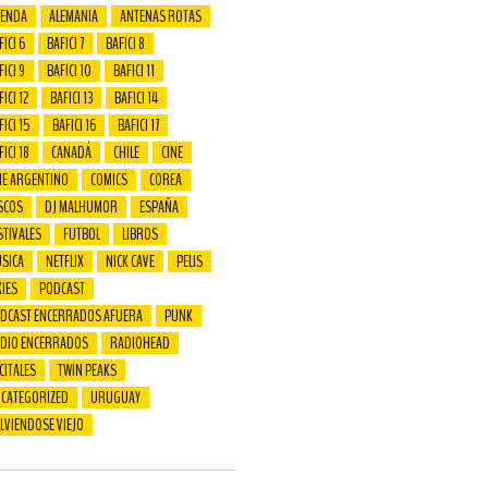
ENDA
ALEMANIA
ANTENAS ROTAS
FICI 6
BAFICI 7
BAFICI 8
FICI 9
BAFICI 10
BAFICI 11
ICI 12
BAFICI 13
BAFICI 14
FICI 15
BAFICI 16
BAFICI 17
FICI 18
CANADÁ
CHILE
CINE
NE ARGENTINO
COMICS
COREA
SCOS
DJ MALHUMOR
ESPAÑA
STIVALES
FUTBOL
LIBROS
SICA
NETFLIX
NICK CAVE
PELIS
XIES
PODCAST
DCAST ENCERRADOS AFUERA
PUNK
DIO ENCERRADOS
RADIOHEAD
CITALES
TWIN PEAKS
CATEGORIZED
URUGUAY
LVIENDOSE VIEJO