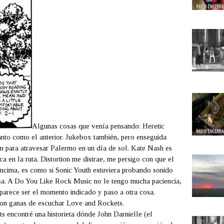
Algunas cosas que venía pensando:
Heretic
anto como el anterior.
Jukebox
también, pero enseguida
n para atravesar Palermo en un día de sol.
Kate Nash
es
ca en la ruta.
Distortion
me distrae, me persigo con que el
encima, es como si
Sonic Youth
estuviera probando sonido
sa. A
Do You Like Rock Music
no le tengo mucha paciencia,
parece ser el momento indicado y paso a otra cosa.
ron ganas de escuchar
Love and Rockets
.
ts
encontré una historieta dónde
John Darnielle
(el