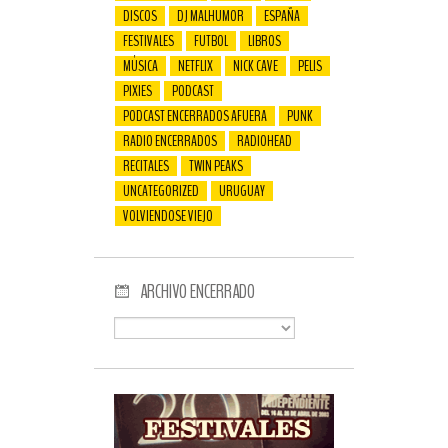
DISCOS
DJ MALHUMOR
ESPAÑA
FESTIVALES
FUTBOL
LIBROS
MÚSICA
NETFLIX
NICK CAVE
PELIS
PIXIES
PODCAST
PODCAST ENCERRADOS AFUERA
PUNK
RADIO ENCERRADOS
RADIOHEAD
RECITALES
TWIN PEAKS
UNCATEGORIZED
URUGUAY
VOLVIENDOSE VIEJO
ARCHIVO ENCERRADO