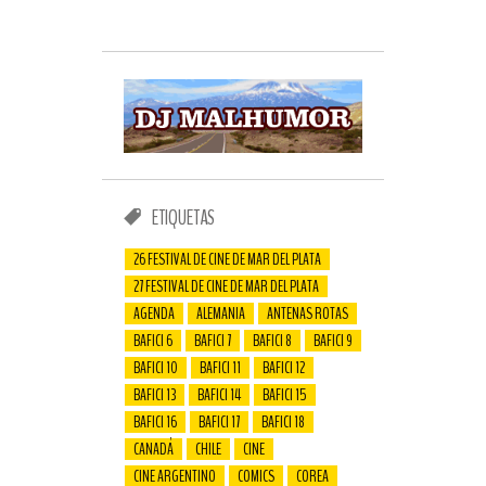
ETIQUETAS
26 FESTIVAL DE CINE DE MAR DEL PLATA
27 FESTIVAL DE CINE DE MAR DEL PLATA
AGENDA
ALEMANIA
ANTENAS ROTAS
BAFICI 6
BAFICI 7
BAFICI 8
BAFICI 9
BAFICI 10
BAFICI 11
BAFICI 12
BAFICI 13
BAFICI 14
BAFICI 15
BAFICI 16
BAFICI 17
BAFICI 18
CANADÁ
CHILE
CINE
CINE ARGENTINO
COMICS
COREA