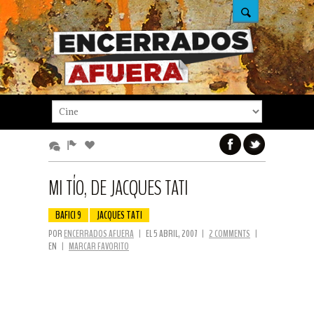
MI TÍO, DE JACQUES TATI
BAFICI 9
JACQUES TATI
POR
ENCERRADOS AFUERA
|
EL 5 ABRIL, 2007
|
2 COMMENTS
|
EN
|
MARCAR FAVORITO