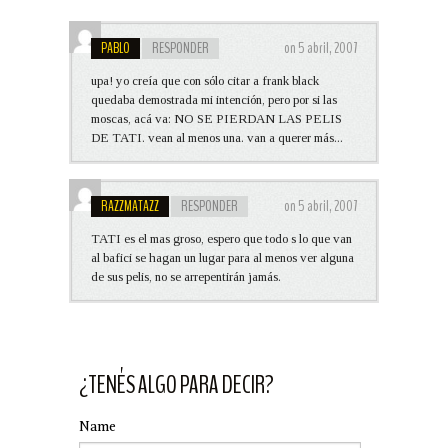
PABLO
RESPONDER
on 5 abril, 2007
upa! yo creía que con sólo citar a frank black
quedaba demostrada mi intención, pero por si las
moscas, acá va: NO SE PIERDAN LAS PELIS
DE TATI. vean al menos una. van a querer más...
RAZZMATAZZ
RESPONDER
on 5 abril, 2007
TATI es el mas groso, espero que todo s lo que van
al bafici se hagan un lugar para al menos ver alguna
de sus pelis, no se arrepentirán jamás.
¿TENÉS ALGO PARA DECIR?
Name