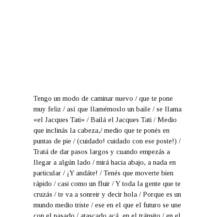
Tengo un modo de caminar nuevo / que te pone
muy feliz / así que llamémoslo un baile / se llama
«el Jacques Tati» / Bailá el Jacques Tati / Medio
que inclinás la cabeza,/ medio que te ponés en
puntas de pie / (cuidado! cuidado con ese poste!) /
Tratá de dar pasos largos y cuando empezás a
llegar a algún lado / mirá hacia abajo, a nada en
particular / ¡Y andáte! / Tenés que moverte bien
rápido / casi como un fluir / Y toda la gente que te
cruzás / te va a sonreir y decir hola / Porque es un
mundo medio triste / ese en el que el futuro se une
con el pasado / atascado acá, en el tránsito / en el