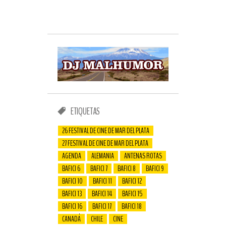
ETIQUETAS
26 FESTIVAL DE CINE DE MAR DEL PLATA
27 FESTIVAL DE CINE DE MAR DEL PLATA
AGENDA
ALEMANIA
ANTENAS ROTAS
BAFICI 6
BAFICI 7
BAFICI 8
BAFICI 9
BAFICI 10
BAFICI 11
BAFICI 12
BAFICI 13
BAFICI 14
BAFICI 15
BAFICI 16
BAFICI 17
BAFICI 18
CANADÁ
CHILE
CINE