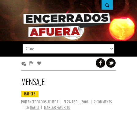
MENSAJE
BAFICI 8
POR
ENCERRADOS AFUERA
|
EL 24 ABRIL, 2006
|
2 COMMENTS
|
EN
BAFICI
|
MARCAR FAVORITO