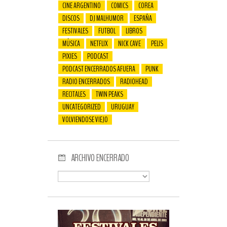
CINE ARGENTINO
COMICS
COREA
DISCOS
DJ MALHUMOR
ESPAÑA
FESTIVALES
FUTBOL
LIBROS
MÚSICA
NETFLIX
NICK CAVE
PELIS
PIXIES
PODCAST
PODCAST ENCERRADOS AFUERA
PUNK
RADIO ENCERRADOS
RADIOHEAD
RECITALES
TWIN PEAKS
UNCATEGORIZED
URUGUAY
VOLVIENDOSE VIEJO
ARCHIVO ENCERRADO