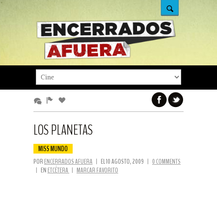
LOS PLANETAS
MISS MUNDO
POR
ENCERRADOS AFUERA
|
EL 10 AGOSTO, 2009
|
0 COMMENTS
|
EN
ETCÉTERA
|
MARCAR FAVORITO