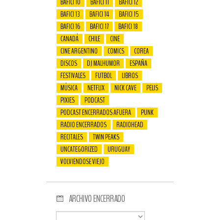
BAFICI 10
BAFICI 11
BAFICI 12
BAFICI 13
BAFICI 14
BAFICI 15
BAFICI 16
BAFICI 17
BAFICI 18
CANADÁ
CHILE
CINE
CINE ARGENTINO
COMICS
COREA
DISCOS
DJ MALHUMOR
ESPAÑA
FESTIVALES
FUTBOL
LIBROS
MÚSICA
NETFLIX
NICK CAVE
PELIS
PIXIES
PODCAST
PODCAST ENCERRADOS AFUERA
PUNK
RADIO ENCERRADOS
RADIOHEAD
RECITALES
TWIN PEAKS
UNCATEGORIZED
URUGUAY
VOLVIENDOSE VIEJO
ARCHIVO ENCERRADO