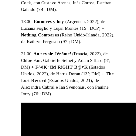
Cock, con Gustavo Arenas, Inés Correa, Esteban
Galindo (74’; DM).
18.00:
Entonces y hoy
(Argentina, 2022), de
Luciana Foglio y Luján Montes (15’; DCP) +
Nothing Compares
(Reino Unido/Irlanda, 2022),
de Kathryn Ferguson (97’; DM).
21.00:
Au revoir Jérôme!
(Francia, 2022), de
Chloé Farr, Gabrielle Selnet y Adam Sillard (8’;
DM) +
F^¢K ‘€M R!GHT B@¢K
(Estados
Unidos, 2022), de Harris Doran (13’; DM) +
The
Lost Record
(Estados Unidos, 2021), de
Alexandra Cabral e Ian Svenonius, con Pauline
Jorry (76’; DM).