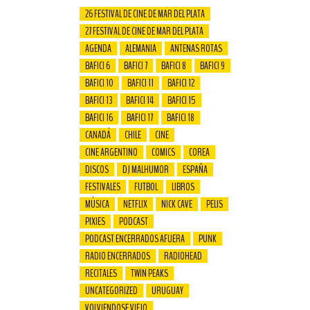
26 FESTIVAL DE CINE DE MAR DEL PLATA
27 FESTIVAL DE CINE DE MAR DEL PLATA
AGENDA
ALEMANIA
ANTENAS ROTAS
BAFICI 6
BAFICI 7
BAFICI 8
BAFICI 9
BAFICI 10
BAFICI 11
BAFICI 12
BAFICI 13
BAFICI 14
BAFICI 15
BAFICI 16
BAFICI 17
BAFICI 18
CANADÁ
CHILE
CINE
CINE ARGENTINO
COMICS
COREA
DISCOS
DJ MALHUMOR
ESPAÑA
FESTIVALES
FUTBOL
LIBROS
MÚSICA
NETFLIX
NICK CAVE
PELIS
PIXIES
PODCAST
PODCAST ENCERRADOS AFUERA
PUNK
RADIO ENCERRADOS
RADIOHEAD
RECITALES
TWIN PEAKS
UNCATEGORIZED
URUGUAY
VOLVIENDOSE VIEJO