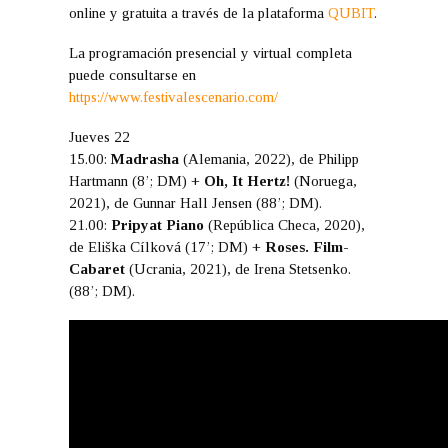
online y gratuita a través de la plataforma
QUBIT
.
La programación presencial y virtual completa
puede consultarse en
https://www.festivalescenario.com/
Jueves 22
15.00:
Madrasha
(Alemania, 2022), de Philipp
Hartmann (8’; DM) +
Oh, It Hertz!
(Noruega,
2021), de Gunnar Hall Jensen (88’; DM).
21.00:
Pripyat Piano
(República Checa, 2020),
de Eliška Cílková (17’; DM) +
Roses. Film-
Cabaret
(Ucrania, 2021), de Irena Stetsenko.
(88’; DM).