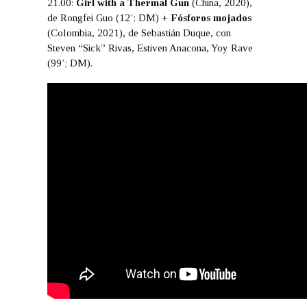
21.00:
Girl with a Thermal Gun
(China, 2020),
de Rongfei Guo (12’; DM) +
Fósforos mojados
(Colombia, 2021), de Sebastián Duque, con
Steven “Sick” Rivas, Estiven Anacona, Yoy Rave
(99’; DM).