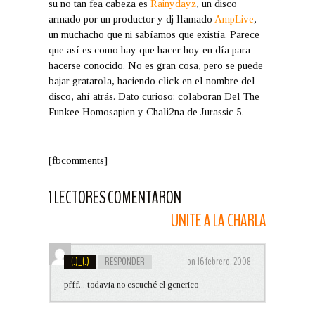
su no tan fea cabeza es
Rainydayz
, un disco
armado por un productor y dj llamado
AmpLive
,
un muchacho que ni sabíamos que existía. Parece
que así es como hay que hacer hoy en día para
hacerse conocido. No es gran cosa, pero se puede
bajar gratarola, haciendo click en el nombre del
disco, ahí atrás. Dato curioso: colaboran Del The
Funkee Homosapien y Chali2na de Jurassic 5.
[fbcomments]
1 LECTORES COMENTARON
UNITE A LA CHARLA
(.)_(.)
RESPONDER
on 16 febrero, 2008
pfff... todavia no escuché el generico