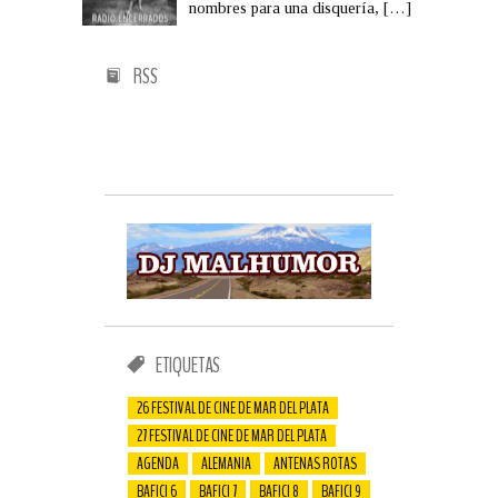
nombres para una disquería,
[…]
RSS
ETIQUETAS
26 FESTIVAL DE CINE DE MAR DEL PLATA
27 FESTIVAL DE CINE DE MAR DEL PLATA
AGENDA
ALEMANIA
ANTENAS ROTAS
BAFICI 6
BAFICI 7
BAFICI 8
BAFICI 9