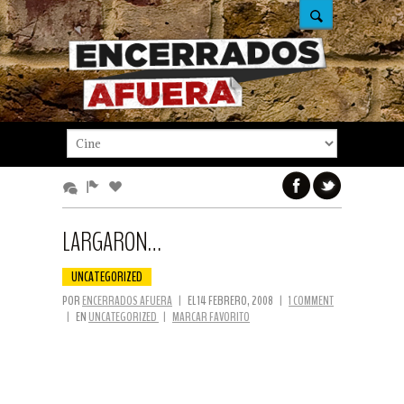
LARGARON…
UNCATEGORIZED
POR
ENCERRADOS AFUERA
|
EL 14 FEBRERO, 2008
|
1 COMMENT
|
EN
UNCATEGORIZED
|
MARCAR FAVORITO