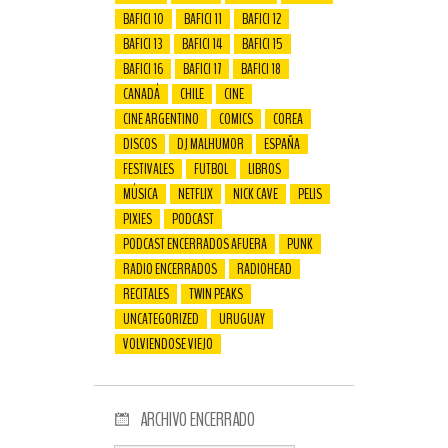
BAFICI 10
BAFICI 11
BAFICI 12
BAFICI 13
BAFICI 14
BAFICI 15
BAFICI 16
BAFICI 17
BAFICI 18
CANADÁ
CHILE
CINE
CINE ARGENTINO
COMICS
COREA
DISCOS
DJ MALHUMOR
ESPAÑA
FESTIVALES
FUTBOL
LIBROS
MÚSICA
NETFLIX
NICK CAVE
PELIS
PIXIES
PODCAST
PODCAST ENCERRADOS AFUERA
PUNK
RADIO ENCERRADOS
RADIOHEAD
RECITALES
TWIN PEAKS
UNCATEGORIZED
URUGUAY
VOLVIENDOSE VIEJO
ARCHIVO ENCERRADO