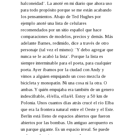
halconeidad¨. La anoté en mi diario que ahora uso
para todo propósito porque se me están acabando
los pensamientos. Abajo de Ted Hughes por
ejemplo anoté una lista de celulares
recomendados por un sitio español que hace
comparaciones de modelos, precios y demás. Más
adelante Barnes, redimido, dice a través de otro
personaje (tal vez el mismo): ¨Y debo agregar que
nunca se le acabó la lista¨. Porque la lista es
siempre interminable para el poeta, para cualquier
poeta. Ayer íbamos por la ciudad con Andy y
vimos a alguien empujando un coso mezcla de
bicicleta y monopatín. Ni una cosa ni la otra. O
ambas. Y quién empujaba era también de un genero
indescifrable, él/ella, ella/él. Estoy a 50 km de
Polonia. Unos cuantos días atrás crucé el río Elba
que era la frontera natural entre el Oeste y el Este.
Berlin está lleno de espacios abiertos que fueron
abiertos por las bombas. Un antiguo aeropuerto es
un parque gigante. Es un espacio irreal. Se puede