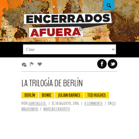
LA TRILOGÍA DE BERLÍN
BERLÍN
BOWIE
JULIAN BARNES
TED HUGHES
POR
SANTIAGO B.
|
EL 30 AGOSTO, 2016
|
0 COMMENTS
|
EN
DJ
MALHUMOR
|
MARCAR FAVORITO