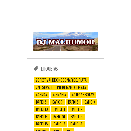
ETIQUETAS
26 FESTIVAL DE CINE DE MAR DEL PLATA
27 FESTIVAL DE CINE DE MAR DEL PLATA
AGENDA
ALEMANIA
ANTENAS ROTAS
BAFICI 6
BAFICI 7
BAFICI 8
BAFICI 9
BAFICI 10
BAFICI 11
BAFICI 12
BAFICI 13
BAFICI 14
BAFICI 15
BAFICI 16
BAFICI 17
BAFICI 18