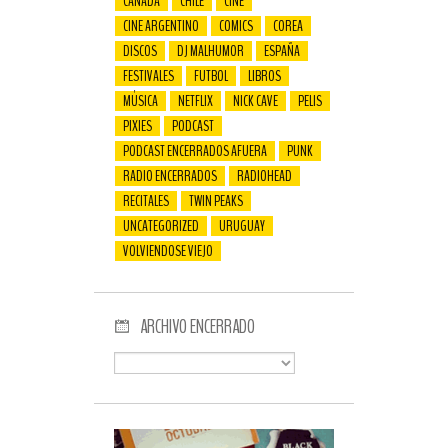
CANADÁ
CHILE
CINE
CINE ARGENTINO
COMICS
COREA
DISCOS
DJ MALHUMOR
ESPAÑA
FESTIVALES
FUTBOL
LIBROS
MÚSICA
NETFLIX
NICK CAVE
PELIS
PIXIES
PODCAST
PODCAST ENCERRADOS AFUERA
PUNK
RADIO ENCERRADOS
RADIOHEAD
RECITALES
TWIN PEAKS
UNCATEGORIZED
URUGUAY
VOLVIENDOSE VIEJO
ARCHIVO ENCERRADO