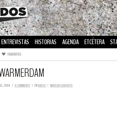
ENTREVISTAS
HISTORIAS
AGENDA
ETCÉTERA
ST
FAVORITOS
FACEBOOK
TWITTER
N WARMERDAM
RIL, 2004
|
0 COMMENTS
|
EN
BAFICI
|
MARCAR FAVORITO