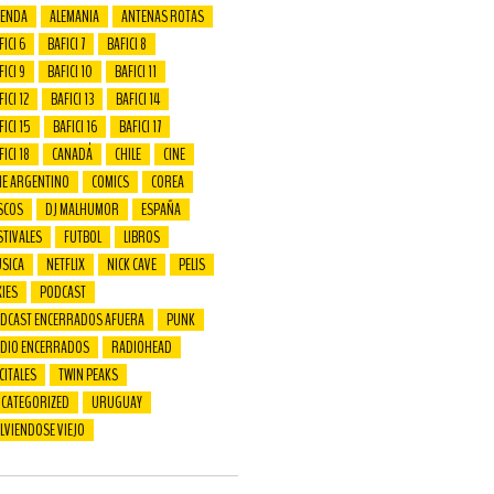
ENDA
ALEMANIA
ANTENAS ROTAS
FICI 6
BAFICI 7
BAFICI 8
FICI 9
BAFICI 10
BAFICI 11
ICI 12
BAFICI 13
BAFICI 14
FICI 15
BAFICI 16
BAFICI 17
FICI 18
CANADÁ
CHILE
CINE
NE ARGENTINO
COMICS
COREA
SCOS
DJ MALHUMOR
ESPAÑA
STIVALES
FUTBOL
LIBROS
SICA
NETFLIX
NICK CAVE
PELIS
XIES
PODCAST
DCAST ENCERRADOS AFUERA
PUNK
DIO ENCERRADOS
RADIOHEAD
CITALES
TWIN PEAKS
CATEGORIZED
URUGUAY
LVIENDOSE VIEJO