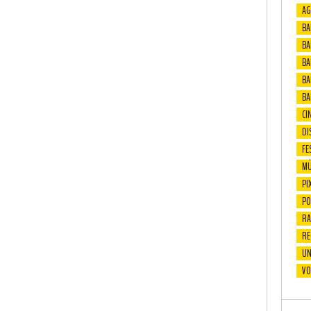
AG
BA
BA
BAF
BA
BA
CI
DI
FE
MÚ
PI
PO
RA
RE
UN
VO