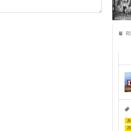
RS
26
27