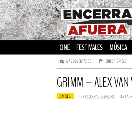
CINE
FESTIVALES
MÚSICA
MÁS COMENTADOS
EDITOR’S PICKS
GRIMM – ALEX VA
BAFICI 6
POR
ENCERRADOS AFUERA
|
EL 23 AB