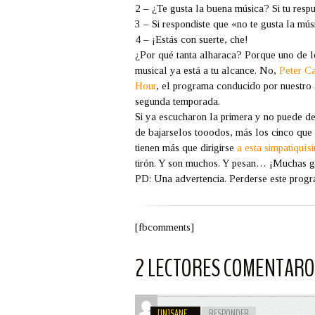
2 – ¿Te gusta la buena música? Si tu respue
3 – Si respondiste que «no te gusta la m
4 – ¡Estás con suerte, che!
¿Por qué tanta alharaca? Porque uno de l
musical ya está a tu alcance. No,
Peter Ca
Hour
, el programa conducido por nuestro 
segunda temporada.
Si ya escucharon la primera y no puede d
de bajarselos tooodos, más los cinco que 
tienen más que dirigirse
a esta simpatiquís
tirón. Y son muchos. Y pesan… ¡Muchas gra
PD: Una advertencia. Perderse este progr
[fbcomments]
2 LECTORES COMENTAR
[IN]SANE...
RESPONDER