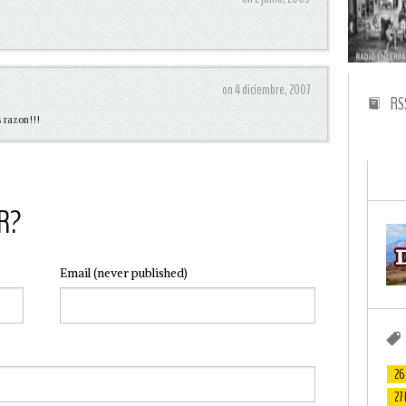
on 4 diciembre, 2007
RS
 razon!!!
R?
Email
(never published)
26
27