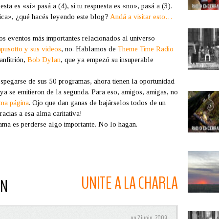
sta es «sí» pasá a (4), si tu respuesta es «no», pasá a (3).
úsica», ¿qué hacés leyendo este blog?
Andá a visitar esto…
os eventos más importantes relacionados al universo
pusotto y sus videos
, no. Hablamos de
Theme Time Radio
anfitrión,
Bob Dylan
, que ya empezó su insuperable
espegarse de sus 50 programas, ahora tienen la oportunidad
ya se emitieron de la segunda. Para eso, amigos, amigas, no
ima página
. Ojo que dan ganas de bajárselos todos de un
cias a esa alma caritativa!
ama es perderse algo importante. No lo hagan.
UNITE A LA CHARLA
ON
on 2 junio, 2009