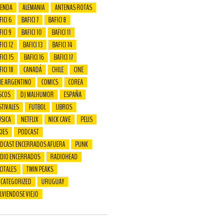
ENDA
ALEMANIA
ANTENAS ROTAS
FICI 6
BAFICI 7
BAFICI 8
FICI 9
BAFICI 10
BAFICI 11
ICI 12
BAFICI 13
BAFICI 14
FICI 15
BAFICI 16
BAFICI 17
FICI 18
CANADÁ
CHILE
CINE
NE ARGENTINO
COMICS
COREA
SCOS
DJ MALHUMOR
ESPAÑA
STIVALES
FUTBOL
LIBROS
SICA
NETFLIX
NICK CAVE
PELIS
XIES
PODCAST
DCAST ENCERRADOS AFUERA
PUNK
DIO ENCERRADOS
RADIOHEAD
CITALES
TWIN PEAKS
CATEGORIZED
URUGUAY
LVIENDOSE VIEJO