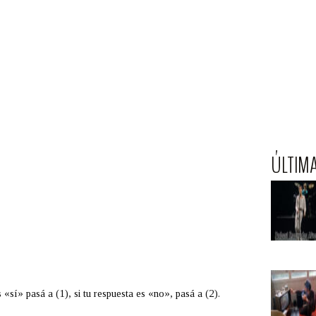
ÚLTIM
«sí» pasá a (1), si tu respuesta es «no», pasá a (2).