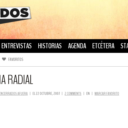
ENTREVISTAS
HISTORIAS
AGENDA
ETCÉTERA
ST
FAVORITOS
FACEBOOK
TWITTER
A RADIAL
ENCERRADOS AFUERA
|
EL 22 OCTUBRE, 2007
|
2 COMMENTS
|
EN
|
MARCAR FAVORITO