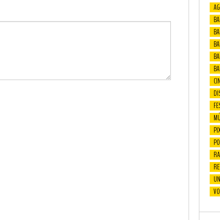
AG
BA
BA
BAF
BA
BA
CI
DI
FE
MÚ
PI
PO
RA
RE
UN
VO